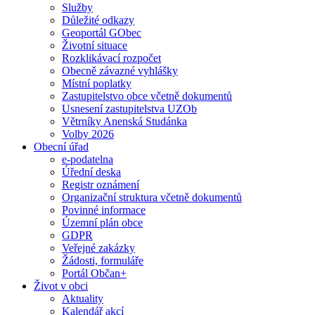
Služby
Důležité odkazy
Geoportál GObec
Životní situace
Rozklikávací rozpočet
Obecně závazné vyhlášky
Místní poplatky
Zastupitelstvo obce včetně dokumentů
Usnesení zastupitelstva UZOb
Větrníky Anenská Studánka
Volby 2026
Obecní úřad
e-podatelna
Úřední deska
Registr oznámení
Organizační struktura včetně dokumentů
Povinné informace
Územní plán obce
GDPR
Veřejné zakázky
Žádosti, formuláře
Portál Občan+
Život v obci
Aktuality
Kalendář akcí