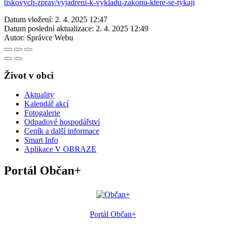
tiskovych-zprav/vyjadreni-k-vykladu-zakonu-ktere-se-tykaji
Datum vložení:
2. 4. 2025 12:47
Datum poslední aktualizace:
2. 4. 2025 12:49
Autor:
Správce Webu
Život v obci
Aktuality
Kalendář akcí
Fotogalerie
Odpadové hospodářství
Ceník a další informace
Smart Info
Aplikace V OBRAZE
Portál Občan+
Portál Občan+