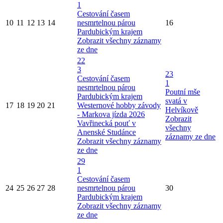
1
Cestování časem
10
11
12
13
14
nesmrtelnou párou
16
Pardubickým krajem
Zobrazit všechny záznamy
ze dne
22
3
23
Cestování časem
1
nesmrtelnou párou
Poutní mše
Pardubickým krajem
svatá v
17
18
19
20
21
Westernové hobby závody
Helvíkově
- Markova jízda 2026
Zobrazit
Vavřinecká pouť v
všechny
Anenské Studánce
záznamy ze dne
Zobrazit všechny záznamy
ze dne
29
1
Cestování časem
24
25
26
27
28
nesmrtelnou párou
30
Pardubickým krajem
Zobrazit všechny záznamy
ze dne