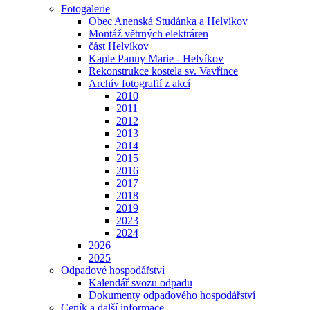
Fotogalerie
Obec Anenská Studánka a Helvíkov
Montáž větrných elektráren
část Helvíkov
Kaple Panny Marie - Helvíkov
Rekonstrukce kostela sv. Vavřince
Archív fotografií z akcí
2010
2011
2012
2013
2014
2015
2016
2017
2018
2019
2023
2024
2026
2025
Odpadové hospodářství
Kalendář svozu odpadu
Dokumenty odpadového hospodářství
Ceník a další informace