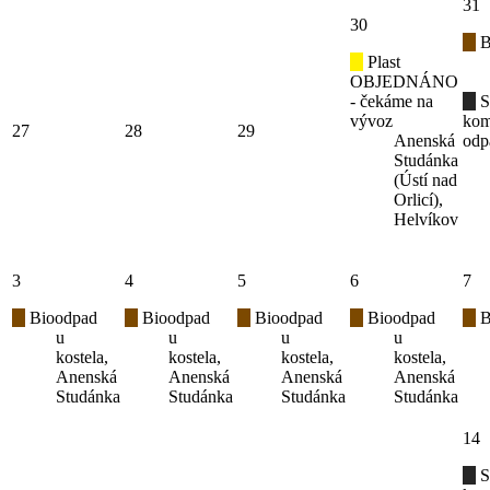
31
30
B
Plast
OBJEDNÁNO
- čekáme na
S
vývoz
kom
27
28
29
Anenská
odp
Studánka
(Ústí nad
Orlicí),
Helvíkov
3
4
5
6
7
Bioodpad
Bioodpad
Bioodpad
Bioodpad
B
u
u
u
u
kostela,
kostela,
kostela,
kostela,
Anenská
Anenská
Anenská
Anenská
Studánka
Studánka
Studánka
Studánka
14
S