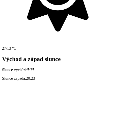
27/13 °C
Východ a západ slunce
Slunce vychází:
5:35
Slunce zapadá:
20:23