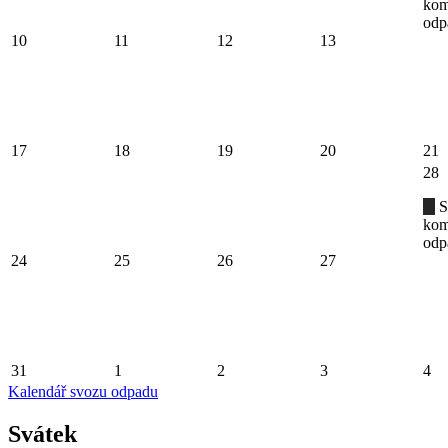
kom
odp
10
11
12
13
17
18
19
20
21
28
S
kom
odp
24
25
26
27
31
1
2
3
4
Kalendář svozu odpadu
Svátek