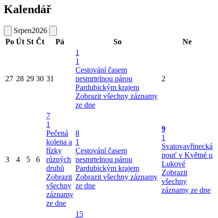
Kalendář
Srpen
2026
Po
Út
St
Čt
Pá
So
Ne
1
1
Cestování časem
27
28
29
30
31
nesmrtelnou párou
2
Pardubickým krajem
Zobrazit všechny záznamy
ze dne
7
1
9
Pečená
8
1
kolena a
1
Svatovavřinecká
řízky
Cestování časem
pouť v Květné u
3
4
5
6
různých
nesmrtelnou párou
Lukové
druhů
Pardubickým krajem
Zobrazit
Zobrazit
Zobrazit všechny záznamy
všechny
všechny
ze dne
záznamy ze dne
záznamy
ze dne
15