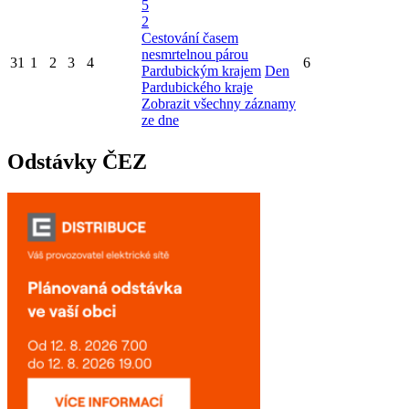
5
2
Cestování časem
nesmrtelnou párou
31
1
2
3
4
6
Pardubickým krajem
Den
Pardubického kraje
Zobrazit všechny záznamy
ze dne
Odstávky ČEZ