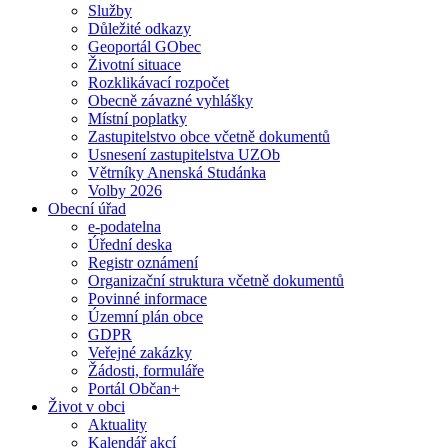
Služby
Důležité odkazy
Geoportál GObec
Životní situace
Rozklikávací rozpočet
Obecně závazné vyhlášky
Místní poplatky
Zastupitelstvo obce včetně dokumentů
Usnesení zastupitelstva UZOb
Větrníky Anenská Studánka
Volby 2026
Obecní úřad
e-podatelna
Úřední deska
Registr oznámení
Organizační struktura včetně dokumentů
Povinné informace
Územní plán obce
GDPR
Veřejné zakázky
Žádosti, formuláře
Portál Občan+
Život v obci
Aktuality
Kalendář akcí