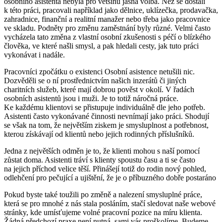
osobního asistenta nebyla pro většinu jasná volba. Než se dostali
k této práci, pracovali například jako dělnice, uklízečka, prodavačka,
zahradnice, finanční a realitní manažer nebo třeba jako pracovnice
ve skladu. Podněty pro změnu zaměstnání byly různé. Velmi často
vycházela tato změna z vlastní osobní zkušenosti s péčí o blízkého
člověka, ve které našli smysl, a pak hledali cesty, jak tuto práci
vykonávat i nadále.
Pracovníci zpočátku o existenci Osobní asistence netušili nic.
Dozvěděli se o ní prostřednictvím našich inzerátů či jiných
charitních služeb, které mají dobrou pověst v okolí. V řadách
osobních asistentů jsou i muži. Je to totiž náročná práce.
Ke každému klientovi se přistupuje individuálně dle jeho potřeb.
Asistenti často vykonávané činnosti nevnímají jako práci. Shodují
se však na tom, že největším ziskem je smysluplnost a potřebnost,
kterou získávají od klientů nebo jejich rodinných příslušníků.
Jedna z největších odměn je to, že klienti mohou s naší pomocí
zůstat doma. Asistenti tráví s klienty spoustu času a ti se často
na jejich příchod velice těší. Přinášejí totiž do rodin nový pohled,
odlehčení pro pečující a ujištění, že je o příbuzného dobře postaráno
Pokud byste také toužili po změně a nalezení smysluplné práce,
která se pro mnohé z nás stala posláním, stačí sledovat naše webové
stránky, kde umísťujeme volné pracovní pozice na míru klienta.
Žádná předchozí praxe není nutná, sami vás proškolíme. Budeme