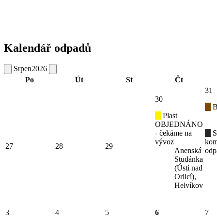
Kalendář odpadů
Srpen
2026
Po
Út
St
Čt
31
30
B
Plast
OBJEDNÁNO
- čekáme na
S
vývoz
kom
27
28
29
Anenská
odp
Studánka
(Ústí nad
Orlicí),
Helvíkov
3
4
5
6
7