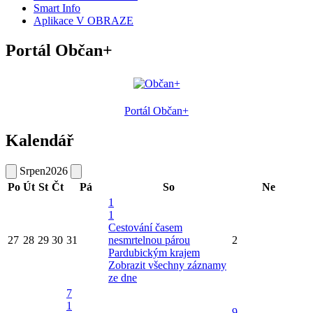
Smart Info
Aplikace V OBRAZE
Portál Občan+
Portál Občan+
Kalendář
Srpen
2026
Po
Út
St
Čt
Pá
So
Ne
1
1
Cestování časem
27
28
29
30
31
nesmrtelnou párou
2
Pardubickým krajem
Zobrazit všechny záznamy
ze dne
7
1
9