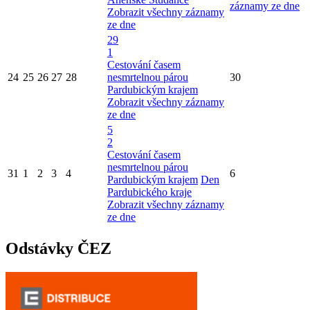
záznamy ze dne
Zobrazit všechny záznamy
ze dne
29
1
Cestování časem
24
25
26
27
28
nesmrtelnou párou
30
Pardubickým krajem
Zobrazit všechny záznamy
ze dne
5
2
Cestování časem
nesmrtelnou párou
31
1
2
3
4
6
Pardubickým krajem
Den
Pardubického kraje
Zobrazit všechny záznamy
ze dne
Odstávky ČEZ