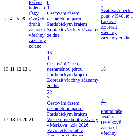
Pečená
8
1
kolena a
1
Svatovavřinecká
řízky
Cestování časem
pouť v Květné u
3
4
5
6
různých
nesmrtelnou párou
Lukové
druhů
Pardubickým krajem
Zobrazit
Zobrazit
Zobrazit všechny záznamy
všechny
všechny
ze dne
záznamy ze dne
záznamy
ze dne
15
1
Cestování časem
10
11
12
13
14
nesmrtelnou párou
16
Pardubickým krajem
Zobrazit všechny záznamy
ze dne
22
3
23
Cestování časem
1
nesmrtelnou párou
Poutní mše
Pardubickým krajem
svatá v
17
18
19
20
21
Westernové hobby závody
Helvíkově
- Markova jízda 2026
Zobrazit
Vavřinecká pouť v
všechny
Anenské Studánce