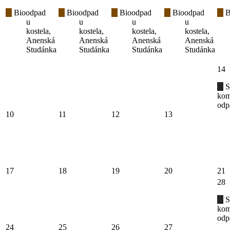
Bioodpad
Bioodpad
Bioodpad
Bioodpad
B
u
u
u
u
kostela,
kostela,
kostela,
kostela,
Anenská
Anenská
Anenská
Anenská
Studánka
Studánka
Studánka
Studánka
14
S
kom
odp
10
11
12
13
17
18
19
20
21
28
S
kom
odp
24
25
26
27