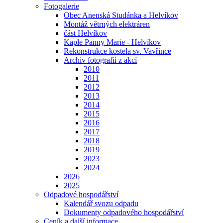
Fotogalerie
Obec Anenská Studánka a Helvíkov
Montáž větrných elektráren
část Helvíkov
Kaple Panny Marie - Helvíkov
Rekonstrukce kostela sv. Vavřince
Archív fotografií z akcí
2010
2011
2012
2013
2014
2015
2016
2017
2018
2019
2023
2024
2026
2025
Odpadové hospodářství
Kalendář svozu odpadu
Dokumenty odpadového hospodářství
Ceník a další informace