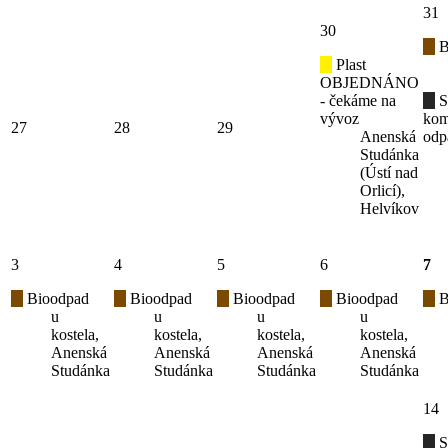
31
30
B
Plast
OBJEDNÁNO
- čekáme na
S
vývoz
kom
27
28
29
Anenská
odp
Studánka
(Ústí nad
Orlicí),
Helvíkov
3
4
5
6
7
Bioodpad
Bioodpad
Bioodpad
Bioodpad
B
u
u
u
u
kostela,
kostela,
kostela,
kostela,
Anenská
Anenská
Anenská
Anenská
Studánka
Studánka
Studánka
Studánka
14
S