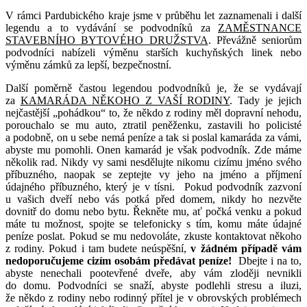
V rámci Pardubického kraje jsme v průběhu let zaznamenali i další
legendu a to vydávání se podvodníků za
ZAMĚSTNANCE
STAVEBNÍHO BYTOVÉHO DRUŽSTVA
. Převážně seniorům
podvodníci nabízeli výměnu starších kuchyňských linek nebo
výměnu zámků za lepší, bezpečnostní.
Další poměrně častou legendou podvodníků je, že se vydávají
za
KAMARÁDA NĚKOHO Z VAŠÍ RODINY
. Tady je jejich
nejčastější „pohádkou“ to, že někdo z rodiny měl dopravní nehodu,
porouchalo se mu auto, ztratil peněženku, zastavili ho policisté
a podobně, on u sebe nemá peníze a tak si poslal kamaráda za vámi,
abyste mu pomohli. Onen kamarád je však podvodník. Zde máme
několik rad. Nikdy vy sami nesdělujte nikomu cizímu jméno svého
příbuzného, naopak se zeptejte vy jeho na jméno a příjmení
údajného příbuzného, který je v tísni. Pokud podvodník zazvoní
u vašich dveří nebo vás potká před domem, nikdy ho nezvěte
dovnitř do domu nebo bytu. Řekněte mu, ať počká venku a pokud
máte tu možnost, spojte se telefonicky s tím, komu máte údajné
peníze poslat. Pokud se mu nedovoláte, zkuste kontaktovat někoho
z rodiny. Pokud i tam budete neúspěšní,
v žádném případě vám
nedoporučujeme cizím osobám předávat peníze!
Dbejte i na to,
abyste nenechali pootevřené dveře, aby vám zloději nevnikli
do domu. Podvodníci se snaží, abyste podlehli stresu a iluzi,
že někdo z rodiny nebo rodinný přítel je v obrovských problémech