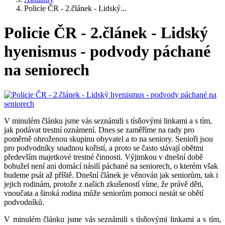
Policie ČR - 2.článek - Lidský...
Policie ČR - 2.článek - Lidský
hyenismus - podvody páchané
na seniorech
V minulém článku jsme vás seznámili s tísňovými linkami a s tím,
jak podávat trestní oznámení. Dnes se zaměříme na rady pro
poměrně ohroženou skupinu obyvatel a to na seniory. Senioři jsou
pro podvodníky snadnou kořistí, a proto se často stávají obětmi
především majetkové trestné činnosti. Výjimkou v dnešní době
bohužel není ani domácí násilí páchané na seniorech, o kterém však
budeme psát až příště. Dnešní článek je věnován jak seniorům, tak i
jejich rodinám, protože z našich zkušeností víme, že právě děti,
vnoučata a široká rodina může seniorům pomoci nestát se obětí
podvodníků.
V minulém článku jsme vás seznámili s tísňovými linkami a s tím,