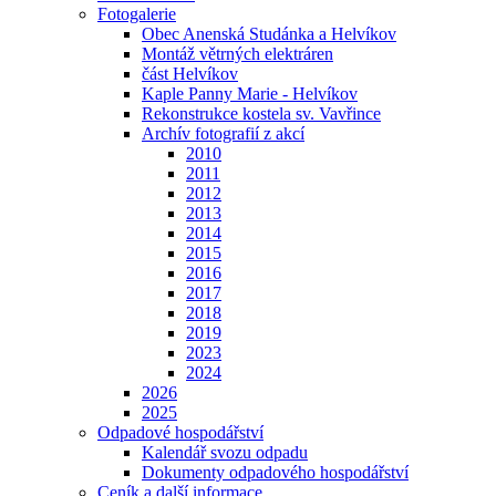
Fotogalerie
Obec Anenská Studánka a Helvíkov
Montáž větrných elektráren
část Helvíkov
Kaple Panny Marie - Helvíkov
Rekonstrukce kostela sv. Vavřince
Archív fotografií z akcí
2010
2011
2012
2013
2014
2015
2016
2017
2018
2019
2023
2024
2026
2025
Odpadové hospodářství
Kalendář svozu odpadu
Dokumenty odpadového hospodářství
Ceník a další informace