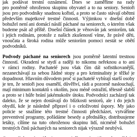
jak podávat trestní oznámení. Dnes se zaměříme na rady
pro poměrně ohroženou skupinu obyvatel a to na seniory. Senioři
jsou pro podvodníky snadnou kořistí, a proto se často stávají obětmi
především majetkové trestné činnosti. Výjimkou v dnešní době
bohužel není ani domácí násilí páchané na seniorech, o kterém však
budeme psát až příště. Dnešní článek je věnován jak seniorům, tak
i jejich rodinám, protože z našich zkušeností víme, že právě děti,
vnoučata a široká rodina může seniorům pomoci nestát se obětí
podvodníků.
Podvody páchané na seniorech
jsou poměrně latentní trestnou
činností. Okradení se stydí a raději to nikomu neřeknou a to ani
v rámci rodiny. Pachatelé jsou však čím dál sofistikovanější,
nezanechávají za sebou žádné stopy a pro kriminalisty je těžké je
dopadnout. Hlavním důvodem proč si pachatelé vybírají starší osoby
je ten, že senioři jsou osamělí, důvěřiví, rádi a pozorně naslouchají,
mají minimum kontaktů s okolím, jsou méně ostražití, tělesně slabší
a proto se i hůře brání jakémukoliv útoku. Podvodníci zacházejí tak
daleko, že se nejen dostávají do blízkosti seniorů, ale i do jejich
obydlí, kde je následně připraví i o celoživotní úspory. My jako
policie se snažíme této trestné činnosti předcházet, vytváříme
preventivní programy, pořádáme besedy a přednášky, distribuujeme
letáky, cílíme na tuto ohroženou skupinu lidí, nicméně bohužel
trestných činů páchaných na seniorech nijak výrazně neubývá.