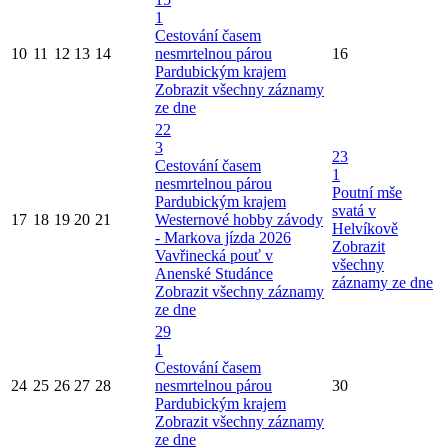
1
Cestování časem
10
11
12
13
14
nesmrtelnou párou
16
Pardubickým krajem
Zobrazit všechny záznamy
ze dne
22
3
23
Cestování časem
1
nesmrtelnou párou
Poutní mše
Pardubickým krajem
svatá v
17
18
19
20
21
Westernové hobby závody
Helvíkově
- Markova jízda 2026
Zobrazit
Vavřinecká pouť v
všechny
Anenské Studánce
záznamy ze dne
Zobrazit všechny záznamy
ze dne
29
1
Cestování časem
24
25
26
27
28
nesmrtelnou párou
30
Pardubickým krajem
Zobrazit všechny záznamy
ze dne