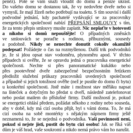
peněz). Poté se vám snaží vloudit do domu a peníze ukrást.
Do vašeho domu se dostanou tak, že vy nedovřete dveře nebo si
vymyslí, že mají žízeň nebo potřebují na toaletu. S tím souvisí i další
podvodné jednání, kdy pachatelé vydávající se za pracovníky
energetických společností nabízí
PŘEPSÁNÍ SMLOUVY
s tím,
že za tento přepis smlouvy musíte zaplatit.
Nic neplaťte v hotovosti
a nikoho si domů nepouštějte!
O případných změnách
ve smlouvách se poraďte s rodinou, příbuznými, sousedy
a podobně.
Nikdy se nenechte donutit cokoliv okamžitě
podepsat!
Požádejte o čas na rozmyšlenou. Další trik podvodníků
je, že si jdou opsat stav vodoměru, plynoměru apod. V těchto
případech si ověřte, že se opravdu jedná o pracovníka energetické
společnosti. Nechte si přes panoramatické kukátko nebo
přes pootevřené dveře zabezpečené bezpečnostním řetízkem
předložit služební průkazy pracovníků uvedených společností
a případně si jejich totožnost ověřte (než je pustíte do domu či bytu)
u konkrétní společnosti. Jistě máte i možnost stav měřáku napsat
na lísteček a dotyčným ho předat u dveří, následně zatelefonovat
nebo poslat mailem do příslušné firmy. Další možností je, pokud
se energetici ohlásí předem, požádat někoho z rodiny nebo souseda,
aby v době, kdy má cizí osoba přijít, byl s vámi doma. To, že má
cizí osoba na sobě montérky s nějakým nápisem firmy ještě
neznamená to, že se nejedná o podvodníka.
Vaší povinností není,
pokud si nejste jisti, pustit do bytu cizí osobu!
Jak se říká váš
dům je váš hrad, vaše soukromí a nikdo nemá právo vám ho narušit.