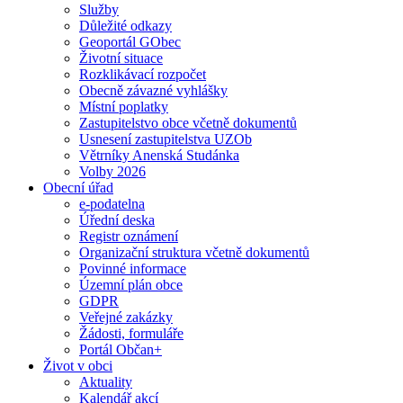
Služby
Důležité odkazy
Geoportál GObec
Životní situace
Rozklikávací rozpočet
Obecně závazné vyhlášky
Místní poplatky
Zastupitelstvo obce včetně dokumentů
Usnesení zastupitelstva UZOb
Větrníky Anenská Studánka
Volby 2026
Obecní úřad
e-podatelna
Úřední deska
Registr oznámení
Organizační struktura včetně dokumentů
Povinné informace
Územní plán obce
GDPR
Veřejné zakázky
Žádosti, formuláře
Portál Občan+
Život v obci
Aktuality
Kalendář akcí