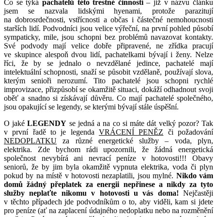
Co se týká
pachatelů této trestné činnosti
– již v názvu článku
jsem se nazvala lidskými hyenami, protože parazitují
na dobrosrdečnosti, vstřícnosti a občas i částečné nemohoucnosti
starších lidí. Podvodníci jsou velice výřeční, na první pohled působí
sympaticky, mile, jsou schopni bez problémů navazovat kontakty.
Své podvody mají velice dobře připravené, ne zřídka pracují
ve skupince alespoň dvou lidí, pachatelkami bývají i ženy. Nelze
říci, že by se jednalo o nevzdělané jedince, pachatelé mají
intelektuální schopnosti, snaží se působit vzdělaně, používají slova,
kterým senioři nerozumí. Tito pachatelé jsou schopni rychlé
improvizace, přizpůsobí se okamžitě situaci, dokáží odhadnout svoji
oběť a snadno si získávají důvěru. Co mají pachatelé společného,
jsou opakující se legendy, se kterými bývají stále úspěšní.
O jaké
LEGENDY
se jedná a na co si máte dát velký pozor? Tak
v první řadě to je legenda
VRÁCENÍ PENĚZ
či požadování
NEDOPLATKU
za různé energetické služby – voda, plyn,
elektrika. Zde bychom rádi upozornili, že žádná energetická
společnost nevybírá ani nevrací peníze v hotovosti!!! Obavy
seniorů, že by jim byla okamžitě vypnuta elektrika, voda či plyn
pokud by na místě v hotovosti nezaplatili, jsou mylné.
Nikdo vám
domů žádný přeplatek za energii nepřinese a nikdy za tyto
služby neplaťte nikomu v hotovosti u vás doma!
Nejčastěji
v těchto případech jde podvodníkům o to, aby viděli, kam si jdete
pro peníze (ať na zaplacení údajného nedoplatku nebo na rozměnění