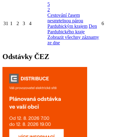
5
2
Cestování časem
nesmrtelnou párou
31
1
2
3
4
6
Pardubickým krajem
Den
Pardubického kraje
Zobrazit všechny záznamy
ze dne
Odstávky ČEZ