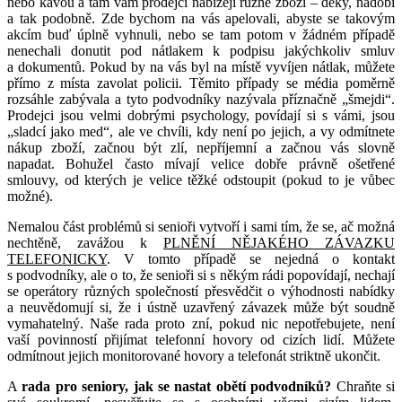
nebo kávou a tam vám prodejci nabízejí různé zboží – deky, nádobí
a tak podobně. Zde bychom na vás apelovali, abyste se takovým
akcím buď úplně vyhnuli, nebo se tam potom v žádném případě
nenechali donutit pod nátlakem k podpisu jakýchkoliv smluv
a dokumentů. Pokud by na vás byl na místě vyvíjen nátlak, můžete
přímo z místa zavolat policii. Těmito případy se média poměrně
rozsáhle zabývala a tyto podvodníky nazývala příznačně „šmejdi“.
Prodejci jsou velmi dobrými psychology, povídají si s vámi, jsou
„sladcí jako med“, ale ve chvíli, kdy není po jejich, a vy odmítnete
nákup zboží, začnou být zlí, nepříjemní a začnou vás slovně
napadat. Bohužel často mívají velice dobře právně ošetřené
smlouvy, od kterých je velice těžké odstoupit (pokud to je vůbec
možné).
Nemalou část problémů si senioři vytvoří i sami tím, že se, ač možná
nechtěně, zavážou k
PLNĚNÍ NĚJAKÉHO ZÁVAZKU
TELEFONICKY
. V tomto případě se nejedná o kontakt
s podvodníky, ale o to, že senioři si s někým rádi popovídají, nechají
se operátory různých společností přesvědčit o výhodnosti nabídky
a neuvědomují si, že i ústně uzavřený závazek může být soudně
vymahatelný. Naše rada proto zní, pokud nic nepotřebujete, není
vaší povinností přijímat telefonní hovory od cizích lidí. Můžete
odmítnout jejich monitorované hovory a telefonát striktně ukončit.
A
rada pro seniory, jak se nastat obětí podvodníků?
Chraňte si