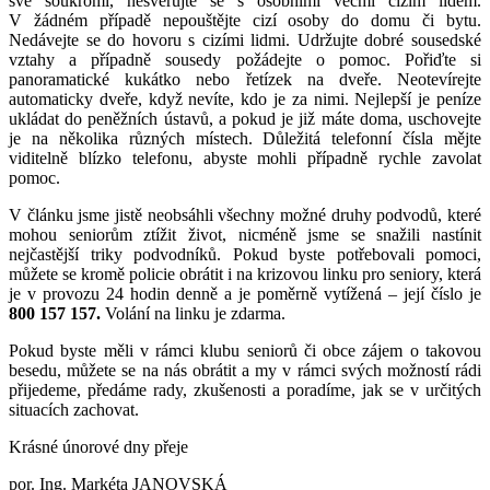
své soukromí, nesvěřujte se s osobními věcmi cizím lidem.
V žádném případě nepouštějte cizí osoby do domu či bytu.
Nedávejte se do hovoru s cizími lidmi. Udržujte dobré sousedské
vztahy a případně sousedy požádejte o pomoc. Pořiďte si
panoramatické kukátko nebo řetízek na dveře. Neotevírejte
automaticky dveře, když nevíte, kdo je za nimi. Nejlepší je peníze
ukládat do peněžních ústavů, a pokud je již máte doma, uschovejte
je na několika různých místech. Důležitá telefonní čísla mějte
viditelně blízko telefonu, abyste mohli případně rychle zavolat
pomoc.
V článku jsme jistě neobsáhli všechny možné druhy podvodů, které
mohou seniorům ztížit život, nicméně jsme se snažili nastínit
nejčastější triky podvodníků. Pokud byste potřebovali pomoci,
můžete se kromě policie obrátit i na krizovou linku pro seniory, která
je v provozu 24 hodin denně a je poměrně vytížená – její číslo je
800 157 157.
Volání na linku je zdarma.
Pokud byste měli v rámci klubu seniorů či obce zájem o takovou
besedu, můžete se na nás obrátit a my v rámci svých možností rádi
přijedeme, předáme rady, zkušenosti a poradíme, jak se v určitých
situacích zachovat.
Krásné únorové dny přeje
por. Ing. Markéta JANOVSKÁ