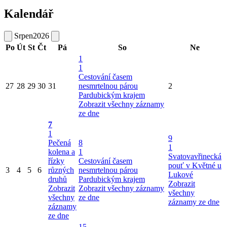
Kalendář
Srpen
2026
Po
Út
St
Čt
Pá
So
Ne
1
1
Cestování časem
27
28
29
30
31
nesmrtelnou párou
2
Pardubickým krajem
Zobrazit všechny záznamy
ze dne
7
1
9
Pečená
8
1
kolena a
1
Svatovavřinecká
řízky
Cestování časem
pouť v Květné u
3
4
5
6
různých
nesmrtelnou párou
Lukové
druhů
Pardubickým krajem
Zobrazit
Zobrazit
Zobrazit všechny záznamy
všechny
všechny
ze dne
záznamy ze dne
záznamy
ze dne
15