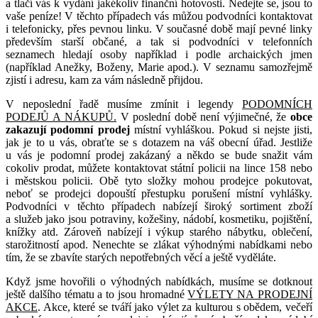
a tlačí vás k vydání jakékoliv finanční hotovosti. Nedejte se, jsou to
vaše peníze! V těchto případech vás můžou podvodníci kontaktovat
i telefonicky, přes pevnou linku. V současné době mají pevné linky
především starší občané, a tak si podvodníci v telefonních
seznamech hledají osoby například i podle archaických jmen
(například Anežky, Boženy, Marie apod.). V seznamu samozřejmě
zjistí i adresu, kam za vám následně přijdou.
V neposlední řadě musíme zmínit i legendy
PODOMNÍCH
PODEJŮ A NÁKUPŮ.
V poslední době není výjimečné, že
obce
zakazují podomní prodej
místní vyhláškou. Pokud si nejste jisti,
jak je to u vás, obraťte se s dotazem na váš obecní úřad. Jestliže
u vás je podomní prodej zakázaný a někdo se bude snažit vám
cokoliv prodat, můžete kontaktovat státní policii na lince 158 nebo
i městskou policii. Obě tyto složky mohou prodejce pokutovat,
neboť se prodejci dopouští přestupku porušení místní vyhlášky.
Podvodníci v těchto případech nabízejí široký sortiment zboží
a služeb jako jsou potraviny, kožešiny, nádobí, kosmetiku, pojištění,
knížky atd. Zároveň nabízejí i výkup starého nábytku, oblečení,
starožitností apod. Nenechte se zlákat výhodnými nabídkami nebo
tím, že se zbavíte starých nepotřebných věcí a ještě vyděláte.
Když jsme hovořili o výhodných nabídkách, musíme se dotknout
ještě dalšího tématu a to jsou hromadné
VÝLETY NA PRODEJNÍ
AKCE
. Akce, které se tváří jako výlet za kulturou s obědem, večeří