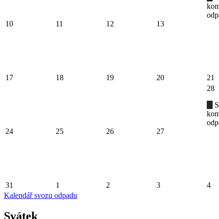
kom
odp
10
11
12
13
17
18
19
20
21
28
S
kom
odp
24
25
26
27
31
1
2
3
4
Kalendář svozu odpadu
Svátek