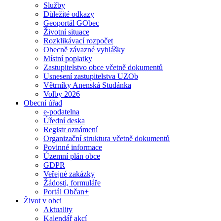
Služby
Důležité odkazy
Geoportál GObec
Životní situace
Rozklikávací rozpočet
Obecně závazné vyhlášky
Místní poplatky
Zastupitelstvo obce včetně dokumentů
Usnesení zastupitelstva UZOb
Větrníky Anenská Studánka
Volby 2026
Obecní úřad
e-podatelna
Úřední deska
Registr oznámení
Organizační struktura včetně dokumentů
Povinné informace
Územní plán obce
GDPR
Veřejné zakázky
Žádosti, formuláře
Portál Občan+
Život v obci
Aktuality
Kalendář akcí