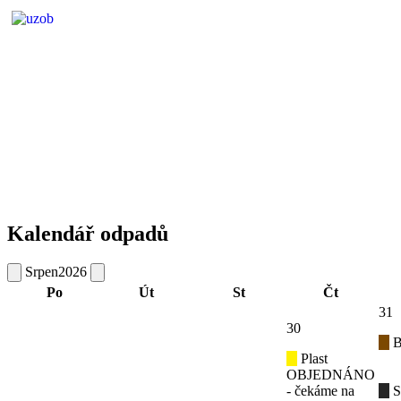
Kalendář odpadů
Srpen
2026
Po
Út
St
Čt
31
30
B
Plast
OBJEDNÁNO
- čekáme na
S