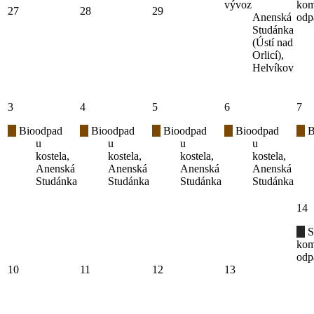
vývoz
kom
27
28
29
Anenská
odp
Studánka
(Ústí nad
Orlicí),
Helvíkov
3
4
5
6
7
Bioodpad
Bioodpad
Bioodpad
Bioodpad
B
u
u
u
u
kostela,
kostela,
kostela,
kostela,
Anenská
Anenská
Anenská
Anenská
Studánka
Studánka
Studánka
Studánka
14
S
kom
odp
10
11
12
13