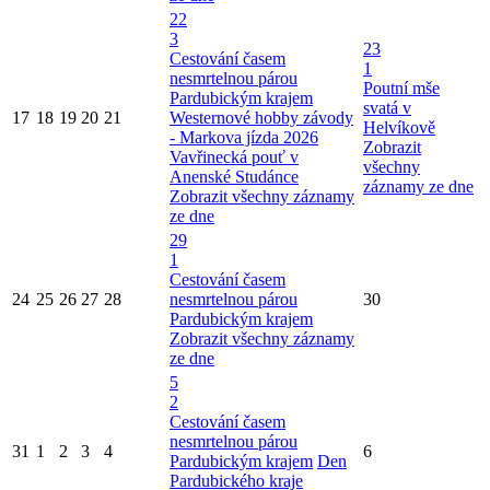
22
3
23
Cestování časem
1
nesmrtelnou párou
Poutní mše
Pardubickým krajem
svatá v
17
18
19
20
21
Westernové hobby závody
Helvíkově
- Markova jízda 2026
Zobrazit
Vavřinecká pouť v
všechny
Anenské Studánce
záznamy ze dne
Zobrazit všechny záznamy
ze dne
29
1
Cestování časem
24
25
26
27
28
nesmrtelnou párou
30
Pardubickým krajem
Zobrazit všechny záznamy
ze dne
5
2
Cestování časem
nesmrtelnou párou
31
1
2
3
4
6
Pardubickým krajem
Den
Pardubického kraje