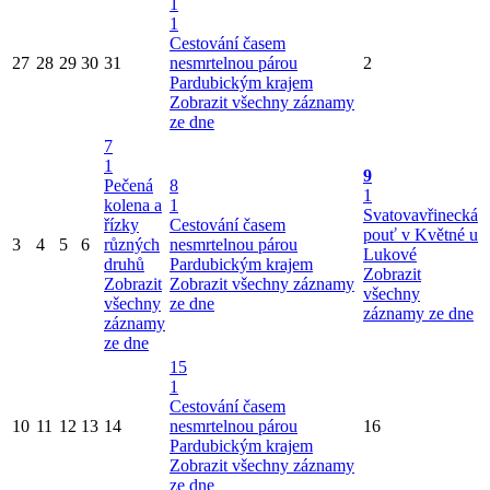
1
1
Cestování časem
27
28
29
30
31
nesmrtelnou párou
2
Pardubickým krajem
Zobrazit všechny záznamy
ze dne
7
1
9
Pečená
8
1
kolena a
1
Svatovavřinecká
řízky
Cestování časem
pouť v Květné u
3
4
5
6
různých
nesmrtelnou párou
Lukové
druhů
Pardubickým krajem
Zobrazit
Zobrazit
Zobrazit všechny záznamy
všechny
všechny
ze dne
záznamy ze dne
záznamy
ze dne
15
1
Cestování časem
10
11
12
13
14
nesmrtelnou párou
16
Pardubickým krajem
Zobrazit všechny záznamy
ze dne