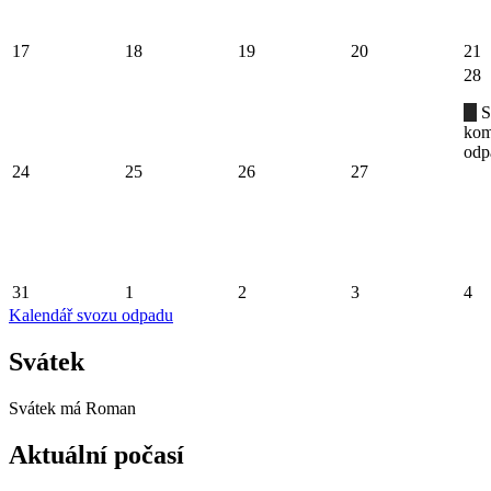
17
18
19
20
21
28
S
kom
odp
24
25
26
27
31
1
2
3
4
Kalendář svozu odpadu
Svátek
Svátek má
Roman
Aktuální počasí