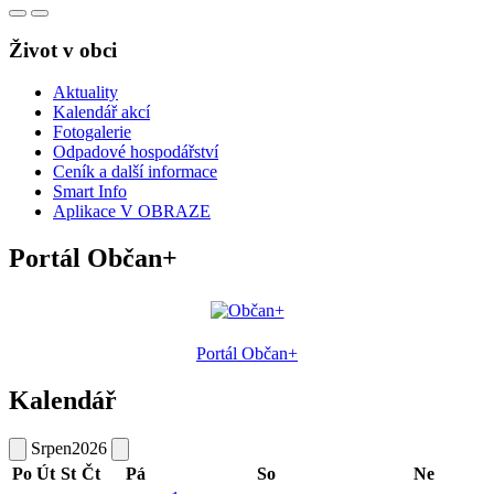
Život v obci
Aktuality
Kalendář akcí
Fotogalerie
Odpadové hospodářství
Ceník a další informace
Smart Info
Aplikace V OBRAZE
Portál Občan+
Portál Občan+
Kalendář
Srpen
2026
Po
Út
St
Čt
Pá
So
Ne