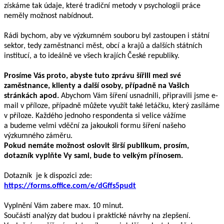
získáme tak údaje, které tradiční metody v psychologii práce
neměly možnost nabídnout.
Rádi bychom, aby ve výzkumném souboru byl zastoupen i státní
sektor, tedy zaměstnanci měst, obcí a krajů a dalších státních
institucí, a to ideálně ve všech krajích České republiky.
Prosíme Vás proto, abyste tuto zprávu šířili mezi své
zaměstnance, klienty a další osoby, případně na Vašich
stránkách apod.
Abychom Vám šíření usnadnili, připravili jsme e-
mail v příloze, případně můžete využít také letáčku, který zasíláme
v příloze. Každého jednoho respondenta si velice vážíme
a budeme velmi vděční za jakoukoli formu šíření našeho
výzkumného záměru.
Pokud nemáte možnost oslovit širší publikum, prosím,
dotazník vyplňte Vy sami, bude to velkým přínosem.
Dotazník je k dispozici zde:
https://forms.office.com/e/dGffs5pudt
Vyplnění Vám zabere max. 10 minut.
Součástí analýzy dat budou i praktické návrhy na zlepšení.