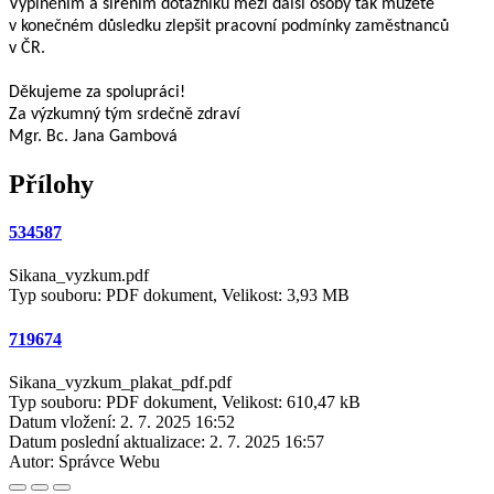
Vyplněním a šířením dotazníku mezi další osoby tak můžete
v konečném důsledku zlepšit pracovní podmínky zaměstnanců
v ČR.
Děkujeme za spolupráci!
Za výzkumný tým srdečně zdraví
Mgr. Bc. Jana Gambová
Přílohy
534587
Sikana_vyzkum.pdf
Typ souboru: PDF dokument, Velikost: 3,93 MB
719674
Sikana_vyzkum_plakat_pdf.pdf
Typ souboru: PDF dokument, Velikost: 610,47 kB
Datum vložení:
2. 7. 2025 16:52
Datum poslední aktualizace:
2. 7. 2025 16:57
Autor:
Správce Webu