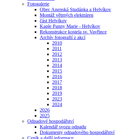
Fotogalerie
Obec Anenská Studánka a Helvíkov
Montáž větrných elektráren
část Helvíkov
Kaple Panny Marie - Helvíkov
Rekonstrukce kostela sv. Vavřince
Archív fotografií z akcí
2010
2011
2012
2013
2014
2015
2016
2017
2018
2019
2023
2024
2026
2025
Odpadové hospodářství
Kalendář svozu odpadu
Dokumenty odpadového hospodářství
Ceník a další informace