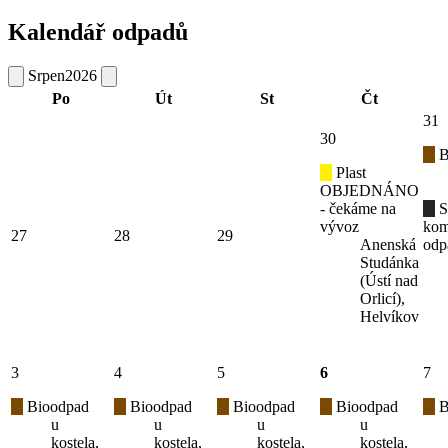
Kalendář odpadů
Srpen
2026
Po
Út
St
Čt
31
30
B
Plast
OBJEDNÁNO
- čekáme na
S
vývoz
kom
27
28
29
Anenská
odp
Studánka
(Ústí nad
Orlicí),
Helvíkov
3
4
5
6
7
Bioodpad
Bioodpad
Bioodpad
Bioodpad
B
u
u
u
u
kostela,
kostela,
kostela,
kostela,