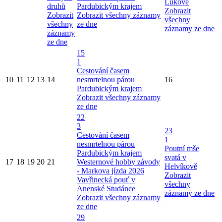
Lukové
druhů
Pardubickým krajem
Zobrazit
Zobrazit
Zobrazit všechny záznamy
všechny
všechny
ze dne
záznamy ze dne
záznamy
ze dne
15
1
Cestování časem
10
11
12
13
14
nesmrtelnou párou
16
Pardubickým krajem
Zobrazit všechny záznamy
ze dne
22
3
23
Cestování časem
1
nesmrtelnou párou
Poutní mše
Pardubickým krajem
svatá v
17
18
19
20
21
Westernové hobby závody
Helvíkově
- Markova jízda 2026
Zobrazit
Vavřinecká pouť v
všechny
Anenské Studánce
záznamy ze dne
Zobrazit všechny záznamy
ze dne
29