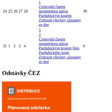
1
Cestování časem
24
25
26
27
28
nesmrtelnou párou
30
Pardubickým krajem
Zobrazit všechny záznamy
ze dne
5
2
Cestování časem
nesmrtelnou párou
31
1
2
3
4
6
Pardubickým krajem
Den
Pardubického kraje
Zobrazit všechny záznamy
ze dne
Odstávky ČEZ