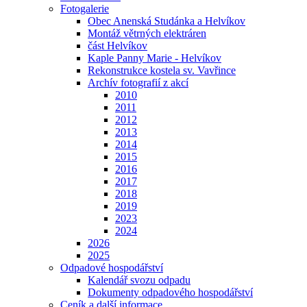
Fotogalerie
Obec Anenská Studánka a Helvíkov
Montáž větrných elektráren
část Helvíkov
Kaple Panny Marie - Helvíkov
Rekonstrukce kostela sv. Vavřince
Archív fotografií z akcí
2010
2011
2012
2013
2014
2015
2016
2017
2018
2019
2023
2024
2026
2025
Odpadové hospodářství
Kalendář svozu odpadu
Dokumenty odpadového hospodářství
Ceník a další informace