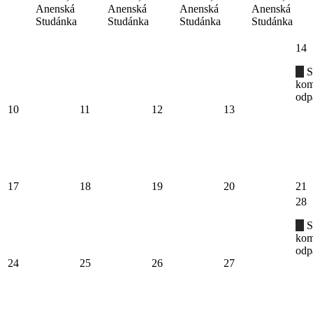
Anenská
Anenská
Anenská
Anenská
Studánka
Studánka
Studánka
Studánka
14
S
kom
odp
10
11
12
13
17
18
19
20
21
28
S
kom
odp
24
25
26
27