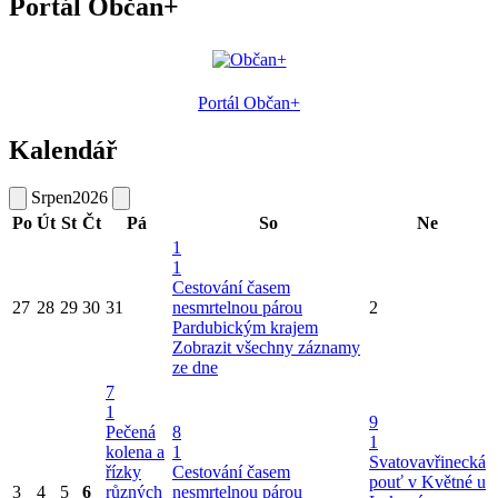
Portál Občan+
Portál Občan+
Kalendář
Srpen
2026
Po
Út
St
Čt
Pá
So
Ne
1
1
Cestování časem
27
28
29
30
31
nesmrtelnou párou
2
Pardubickým krajem
Zobrazit všechny záznamy
ze dne
7
1
9
Pečená
8
1
kolena a
1
Svatovavřinecká
řízky
Cestování časem
pouť v Květné u
3
4
5
6
různých
nesmrtelnou párou