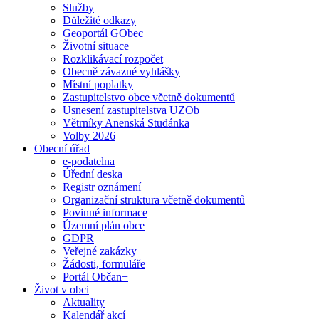
Služby
Důležité odkazy
Geoportál GObec
Životní situace
Rozklikávací rozpočet
Obecně závazné vyhlášky
Místní poplatky
Zastupitelstvo obce včetně dokumentů
Usnesení zastupitelstva UZOb
Větrníky Anenská Studánka
Volby 2026
Obecní úřad
e-podatelna
Úřední deska
Registr oznámení
Organizační struktura včetně dokumentů
Povinné informace
Územní plán obce
GDPR
Veřejné zakázky
Žádosti, formuláře
Portál Občan+
Život v obci
Aktuality
Kalendář akcí