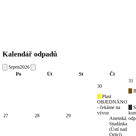
Kalendář odpadů
Srpen
2026
Po
Út
St
Čt
31
30
B
Plast
OBJEDNÁNO
- čekáme na
S
vývoz
kom
27
28
29
Anenská
odp
Studánka
(Ústí nad
Orlicí),