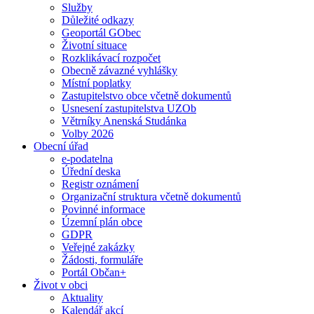
Služby
Důležité odkazy
Geoportál GObec
Životní situace
Rozklikávací rozpočet
Obecně závazné vyhlášky
Místní poplatky
Zastupitelstvo obce včetně dokumentů
Usnesení zastupitelstva UZOb
Větrníky Anenská Studánka
Volby 2026
Obecní úřad
e-podatelna
Úřední deska
Registr oznámení
Organizační struktura včetně dokumentů
Povinné informace
Územní plán obce
GDPR
Veřejné zakázky
Žádosti, formuláře
Portál Občan+
Život v obci
Aktuality
Kalendář akcí