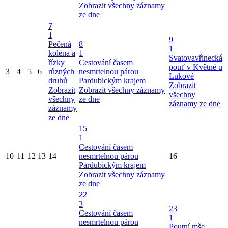
Zobrazit všechny záznamy
ze dne
7
1
9
Pečená
8
1
kolena a
1
Svatovavřinecká
řízky
Cestování časem
pouť v Květné u
3
4
5
6
různých
nesmrtelnou párou
Lukové
druhů
Pardubickým krajem
Zobrazit
Zobrazit
Zobrazit všechny záznamy
všechny
všechny
ze dne
záznamy ze dne
záznamy
ze dne
15
1
Cestování časem
10
11
12
13
14
nesmrtelnou párou
16
Pardubickým krajem
Zobrazit všechny záznamy
ze dne
22
3
23
Cestování časem
1
nesmrtelnou párou
Poutní mše