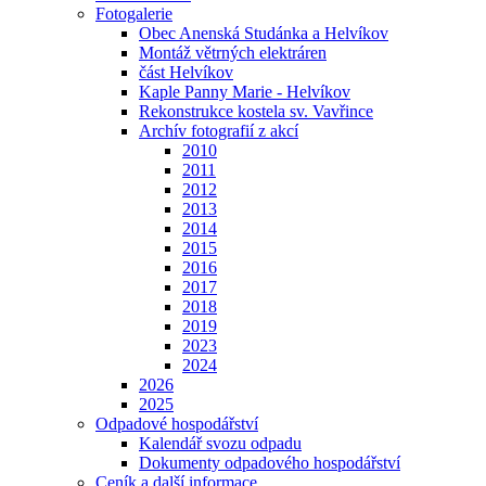
Fotogalerie
Obec Anenská Studánka a Helvíkov
Montáž větrných elektráren
část Helvíkov
Kaple Panny Marie - Helvíkov
Rekonstrukce kostela sv. Vavřince
Archív fotografií z akcí
2010
2011
2012
2013
2014
2015
2016
2017
2018
2019
2023
2024
2026
2025
Odpadové hospodářství
Kalendář svozu odpadu
Dokumenty odpadového hospodářství
Ceník a další informace