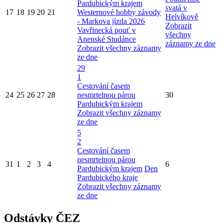
Pardubickým krajem
svatá v
17
18
19
20
21
Westernové hobby závody
Helvíkově
- Markova jízda 2026
Zobrazit
Vavřinecká pouť v
všechny
Anenské Studánce
záznamy ze dne
Zobrazit všechny záznamy
ze dne
29
1
Cestování časem
24
25
26
27
28
nesmrtelnou párou
30
Pardubickým krajem
Zobrazit všechny záznamy
ze dne
5
2
Cestování časem
nesmrtelnou párou
31
1
2
3
4
6
Pardubickým krajem
Den
Pardubického kraje
Zobrazit všechny záznamy
ze dne
Odstávky ČEZ