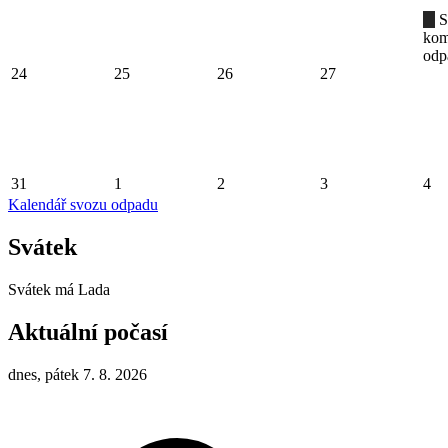
S
kom
odp
24
25
26
27
31
1
2
3
4
Kalendář svozu odpadu
Svátek
Svátek má
Lada
Aktuální počasí
dnes, pátek 7. 8. 2026