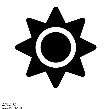
27/12 °C
pondělí
10. 8.