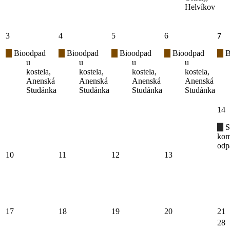
Helvíkov
3
4
5
6
7
Bioodpad
Bioodpad
Bioodpad
Bioodpad
B
u
u
u
u
kostela,
kostela,
kostela,
kostela,
Anenská
Anenská
Anenská
Anenská
Studánka
Studánka
Studánka
Studánka
14
S
kom
odp
10
11
12
13
17
18
19
20
21
28