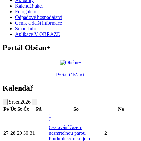
Aktuality
Kalendář akcí
Fotogalerie
Odpadové hospodářství
Ceník a další informace
Smart Info
Aplikace V OBRAZE
Portál Občan+
Portál Občan+
Kalendář
Srpen
2026
Po
Út
St
Čt
Pá
So
Ne
1
1
Cestování časem
27
28
29
30
31
nesmrtelnou párou
2
Pardubickým krajem