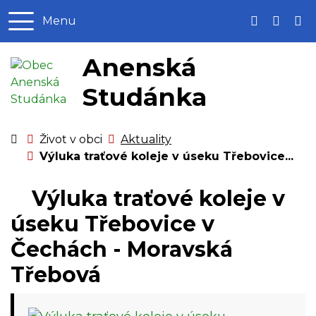
Rovnou na obsah
Rovnou na menu
Menu
+420 465 
anens
Anenská
Studánka
Úvodní stránka
Život v obci
Aktuality
Výluka traťové koleje v úseku Třebovice...
Výluka traťové koleje v
úseku Třebovice v
Čechách - Moravská
Třebová