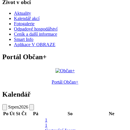
Život v obci
Aktuality
Kalendář akcí
Fotogalerie
Odpadové hospodářství
Ceník a další informace
Smart Info
Aplikace V OBRAZE
Portál Občan+
Portál Občan+
Kalendář
Srpen
2026
Po
Út
St
Čt
Pá
So
Ne
1
1