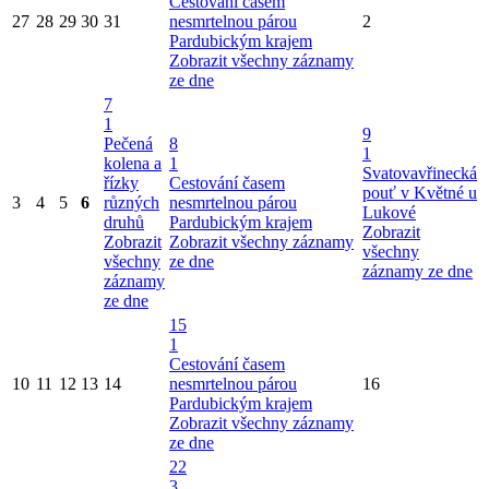
Cestování časem
27
28
29
30
31
nesmrtelnou párou
2
Pardubickým krajem
Zobrazit všechny záznamy
ze dne
7
1
9
Pečená
8
1
kolena a
1
Svatovavřinecká
řízky
Cestování časem
pouť v Květné u
3
4
5
6
různých
nesmrtelnou párou
Lukové
druhů
Pardubickým krajem
Zobrazit
Zobrazit
Zobrazit všechny záznamy
všechny
všechny
ze dne
záznamy ze dne
záznamy
ze dne
15
1
Cestování časem
10
11
12
13
14
nesmrtelnou párou
16
Pardubickým krajem
Zobrazit všechny záznamy
ze dne
22
3