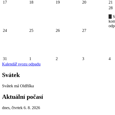
17
18
19
20
21
28
S
kom
odp
24
25
26
27
31
1
2
3
4
Kalendář svozu odpadu
Svátek
Svátek má
Oldřiška
Aktuální počasí
dnes, čtvrtek 6. 8. 2026