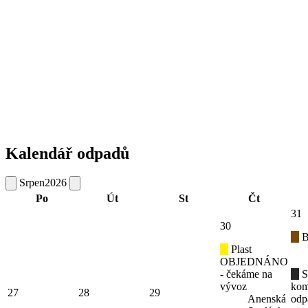
Kalendář odpadů
Srpen
2026
Po
Út
St
Čt
31
30
B
Plast
OBJEDNÁNO
- čekáme na
S
vývoz
kom
27
28
29
Anenská
odp