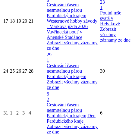
23
Cestování časem
1
nesmrtelnou párou
Poutní mše
Pardubickým krajem
svatá v
17
18
19
20
21
Westernové hobby závody
Helvíkově
- Markova jízda 2026
Zobrazit
Vavřinecká pouť v
všechny
Anenské Studánce
záznamy ze dne
Zobrazit všechny záznamy
ze dne
29
1
Cestování časem
24
25
26
27
28
nesmrtelnou párou
30
Pardubickým krajem
Zobrazit všechny záznamy
ze dne
5
2
Cestování časem
nesmrtelnou párou
31
1
2
3
4
6
Pardubickým krajem
Den
Pardubického kraje
Zobrazit všechny záznamy
ze dne