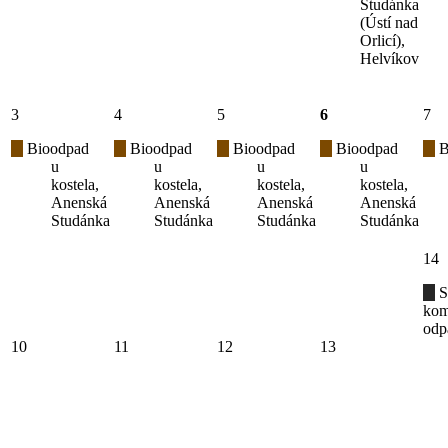
Studánka
(Ústí nad
Orlicí),
Helvíkov
3
4
5
6
7
Bioodpad
Bioodpad
Bioodpad
Bioodpad
B
u
u
u
u
kostela,
kostela,
kostela,
kostela,
Anenská
Anenská
Anenská
Anenská
Studánka
Studánka
Studánka
Studánka
14
S
kom
odp
10
11
12
13