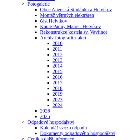
Fotogalerie
Obec Anenská Studánka a Helvíkov
Montáž větrných elektráren
část Helvíkov
Kaple Panny Marie - Helvíkov
Rekonstrukce kostela sv. Vavřince
Archív fotografií z akcí
2010
2011
2012
2013
2014
2015
2016
2017
2018
2019
2023
2024
2026
2025
Odpadové hospodářství
Kalendář svozu odpadu
Dokumenty odpadového hospodářství
Ceník a další informace