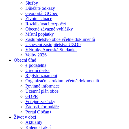
Služby
Důležité odkazy
Geoportál GObec
Životní situace
Rozklikávací rozpočet
Obecně závazné vyhlášky
Místní poplatky
Zastupitelstvo obce včetně dokumentů
Usnesení zastupitelstva UZOb
Větrníky Anenská Studánka
Volby 2026
Obecní úřad
e-podatelna
Úřední deska
Registr oznámení
Organizační struktura včetně dokumentů
Povinné informace
Územní plán obce
GDPR
Veřejné zakázky
Žádosti, formuláře
Portál Občan+
Život v obci
Aktuality
Kalendář akcí