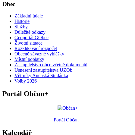
Obec
Základní údaje
Historie
Služby
Důležité odkazy
Geoportál GObec
Životní situace
Rozklikávací rozpočet
Obecně závazné vyhlášky
Místní poplatky
Zastupitelstvo obce včetně dokumentů
Usnesení zastupitelstva UZOb
Větrníky Anenská Studánka
Volby 2026
Portál Občan+
Portál Občan+
Kalendář