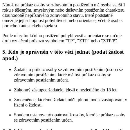
Nárok na průkaz osoby se zdravotním postižením má osoba starší 1
roku s tělesným, smyslovým nebo duševním postižením charakteru
dlouhodobě nepříznivého zdravotního stavu, které podstatně
omezuje její schopnost pohyblivosti nebo orientace, včetně osob s
poruchou autistického spektra.
Podle míry funkčního postižení pohyblivosti a orientace se určuje
druh označení průkazu symbolem "TP", "ZTP" nebo "ZTP/P".
5. Kdo je oprávněn v této věci jednat (podat žádost
apod.)
Žadatel o průkaz osoby se zdravotním postižením (osoba se
zdravotním postižením, které má být průkaz osoby se
zdravotním postižením určen).
Zákonný zástupce žadatele, jde-li o nezletilého do 18 let.
Zmocněnec, kterému žadatel udělí plnou moc k zastupování v
řízení o žádosti.
Soudem ustanovený opatrovník osoby, které je průkaz osoby
se zdravotním postižením určen.