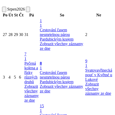
Srpen
2026
Po
Út
St
Čt
Pá
So
Ne
1
1
Cestování časem
27
28
29
30
31
nesmrtelnou párou
2
Pardubickým krajem
Zobrazit všechny záznamy
ze dne
7
1
9
Pečená
8
1
kolena a
1
Svatovavřinecká
řízky
Cestování časem
pouť v Květné u
3
4
5
6
různých
nesmrtelnou párou
Lukové
druhů
Pardubickým krajem
Zobrazit
Zobrazit
Zobrazit všechny záznamy
všechny
všechny
ze dne
záznamy ze dne
záznamy
ze dne
15
1