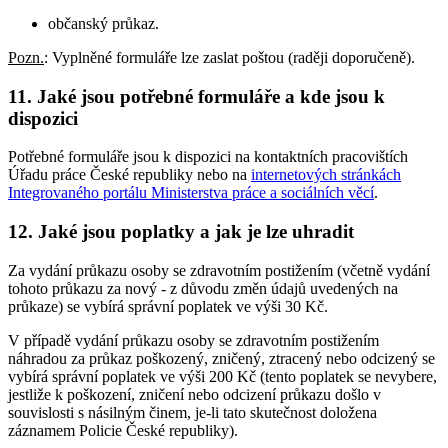
občanský průkaz.
Pozn.
: Vyplněné formuláře lze zaslat poštou (raději doporučeně).
11. Jaké jsou potřebné formuláře a kde jsou k
dispozici
Potřebné formuláře jsou k dispozici na kontaktních pracovištích
Úřadu práce České republiky nebo na
internetových stránkách
Integrovaného portálu Ministerstva práce a sociálních věcí
.
12. Jaké jsou poplatky a jak je lze uhradit
Za vydání průkazu osoby se zdravotním postižením (včetně vydání
tohoto průkazu za nový - z důvodu změn údajů uvedených na
průkaze) se vybírá správní poplatek ve výši 30 Kč.
V případě vydání průkazu osoby se zdravotním postižením
náhradou za průkaz poškozený, zničený, ztracený nebo odcizený se
vybírá správní poplatek ve výši 200 Kč (tento poplatek se nevybere,
jestliže k poškození, zničení nebo odcizení průkazu došlo v
souvislosti s násilným činem, je-li tato skutečnost doložena
záznamem Policie České republiky).