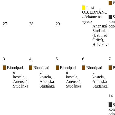
B
Plast
OBJEDNÁNO
- čekáme na
S
vývoz
kom
27
28
29
Anenská
odp
Studánka
(Ústí nad
Orlicí),
Helvíkov
3
4
5
6
7
Bioodpad
Bioodpad
Bioodpad
Bioodpad
B
u
u
u
u
kostela,
kostela,
kostela,
kostela,
Anenská
Anenská
Anenská
Anenská
Studánka
Studánka
Studánka
Studánka
14
S
kom
odp