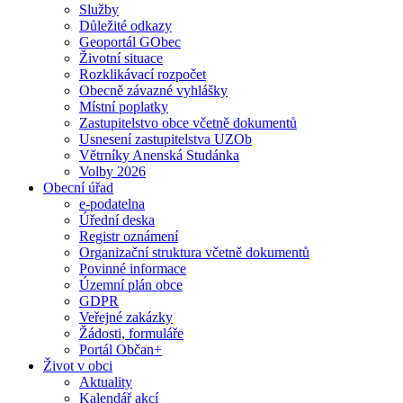
Služby
Důležité odkazy
Geoportál GObec
Životní situace
Rozklikávací rozpočet
Obecně závazné vyhlášky
Místní poplatky
Zastupitelstvo obce včetně dokumentů
Usnesení zastupitelstva UZOb
Větrníky Anenská Studánka
Volby 2026
Obecní úřad
e-podatelna
Úřední deska
Registr oznámení
Organizační struktura včetně dokumentů
Povinné informace
Územní plán obce
GDPR
Veřejné zakázky
Žádosti, formuláře
Portál Občan+
Život v obci
Aktuality
Kalendář akcí