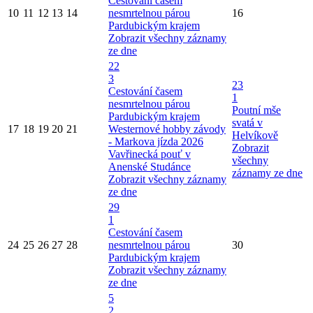
Cestování časem
10
11
12
13
14
nesmrtelnou párou
16
Pardubickým krajem
Zobrazit všechny záznamy
ze dne
22
3
23
Cestování časem
1
nesmrtelnou párou
Poutní mše
Pardubickým krajem
svatá v
17
18
19
20
21
Westernové hobby závody
Helvíkově
- Markova jízda 2026
Zobrazit
Vavřinecká pouť v
všechny
Anenské Studánce
záznamy ze dne
Zobrazit všechny záznamy
ze dne
29
1
Cestování časem
24
25
26
27
28
nesmrtelnou párou
30
Pardubickým krajem
Zobrazit všechny záznamy
ze dne
5
2