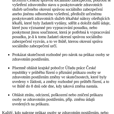
určeným Českou správou sociálního zabezpečení, podrobit se
vyšetření zdravotního stavu u poskytovatele zdravotních
služeb určeného okresní správou sociálního zabezpečení
anebo jinému odbornému vyšetření, předložit určenému
poskytovateli zdravotních služeb lékařské nálezy ošetřujících
lékařů, které byly žadateli vydány, sdělit a doložit další údaje,
které jsou významné pro vypracování posudku, nebo
poskytnout jinou součinnost, která je potřebná k vypracování
posudku, je-li k tomu žadatel okresní správou sociálního
zabezpečení vyzván, a to ve lhůtě, kterou okresní správa
sociálního zabezpečení určí.
Prokázat skutečnosti rozhodné pro nárok na průkaz osoby se
zdravotním postižením.
Písemně ohlásit krajské pobočce Úřadu práce České
republiky v průběhu řízení o přiznání průkazu osoby se
zdravotním postižením změny ve skutečnostech, které byly
uvedeny v žádosti, a změny rozhodné pro průběh řízení, a to
ve lhůtě do 8 dnů ode dne, kdy taková změna nastala.
Ohlásit ztrátu, odcizení, poškození nebo zničení průkazu
osoby se zdravotním postižením, příp. změnu údajů
uvedených na průkazu.
Každý, kdo nalezne průkaz osoby se zdravotním postižením, nebo