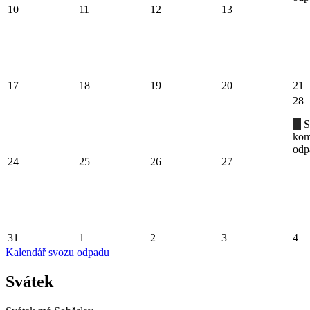
10
11
12
13
17
18
19
20
21
28
S
kom
odp
24
25
26
27
31
1
2
3
4
Kalendář svozu odpadu
Svátek