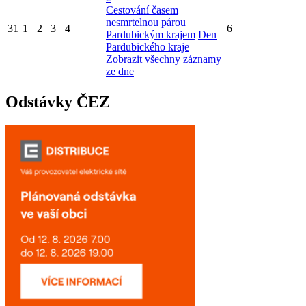
Cestování časem
nesmrtelnou párou
31
1
2
3
4
6
Pardubickým krajem
Den
Pardubického kraje
Zobrazit všechny záznamy
ze dne
Odstávky ČEZ