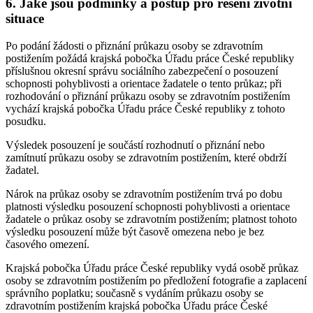
6. Jaké jsou podmínky a postup pro řešení životní
situace
Po podání žádosti o přiznání průkazu osoby se zdravotním
postižením požádá krajská pobočka Úřadu práce České republiky
příslušnou okresní správu sociálního zabezpečení o posouzení
schopnosti pohyblivosti a orientace žadatele o tento průkaz; při
rozhodování o přiznání průkazu osoby se zdravotním postižením
vychází krajská pobočka Úřadu práce České republiky z tohoto
posudku.
Výsledek posouzení je součástí rozhodnutí o přiznání nebo
zamítnutí průkazu osoby se zdravotním postižením, které obdrží
žadatel.
Nárok na průkaz osoby se zdravotním postižením trvá po dobu
platnosti výsledku posouzení schopnosti pohyblivosti a orientace
žadatele o průkaz osoby se zdravotním postižením; platnost tohoto
výsledku posouzení může být časově omezena nebo je bez
časového omezení.
Krajská pobočka Úřadu práce České republiky vydá osobě průkaz
osoby se zdravotním postižením po předložení fotografie a zaplacení
správního poplatku; současně s vydáním průkazu osoby se
zdravotním postižením krajská pobočka Úřadu práce České