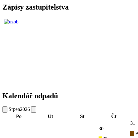
Zápisy zastupitelstva
Kalendář odpadů
Srpen
2026
Po
Út
St
Čt
31
30
B