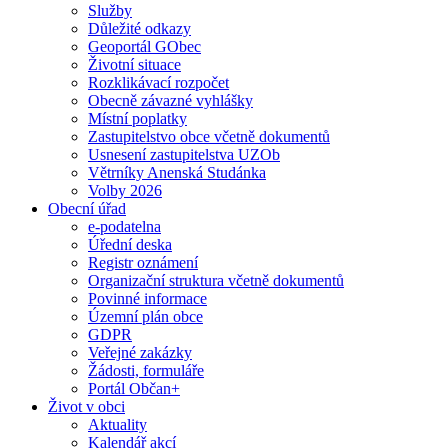
Služby
Důležité odkazy
Geoportál GObec
Životní situace
Rozklikávací rozpočet
Obecně závazné vyhlášky
Místní poplatky
Zastupitelstvo obce včetně dokumentů
Usnesení zastupitelstva UZOb
Větrníky Anenská Studánka
Volby 2026
Obecní úřad
e-podatelna
Úřední deska
Registr oznámení
Organizační struktura včetně dokumentů
Povinné informace
Územní plán obce
GDPR
Veřejné zakázky
Žádosti, formuláře
Portál Občan+
Život v obci
Aktuality
Kalendář akcí