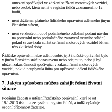
omezení spočívající ve zdržení se řízení motorových vozidel,
nebo osobě, která nemá v registru řidičů zaznamenáno 12
bodů,
není držitelem platného řidičského oprávnění uděleného jiným
členským státem,
není ve zkušební době podmíněného odložení podání návrhu
na potrestání nebo podmíněného zastavení trestního stíhání,
pokud se zavázala zdržet se řízení motorových vozidel během
této zkušební doby.
Řidičské oprávnění nelze udělit osobě, jejíž řidičské oprávnění bylo
v jiném členském státě pozastaveno nebo odejmuto, nebo jí byl
uložen zákaz činnosti spočívající v zákazu řízení motorových
vozidel, pokud neuplynula lhůta pro opětovné udělení řidičského
oprávnění.
7. Jakým způsobem můžete zahájit řešení životní
situace
Podáním žádosti o udělení řidičského oprávnění, která je od
19.1.2013 tisknuta ze systému registru řidičů, a tudíž vyžaduje
osobní přítomnost žadatele.