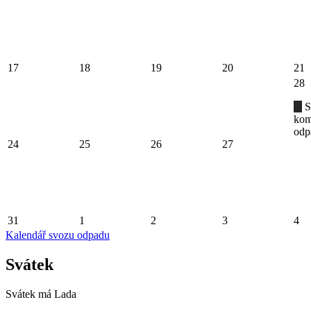
17
18
19
20
21
28
S
kom
odp
24
25
26
27
31
1
2
3
4
Kalendář svozu odpadu
Svátek
Svátek má
Lada