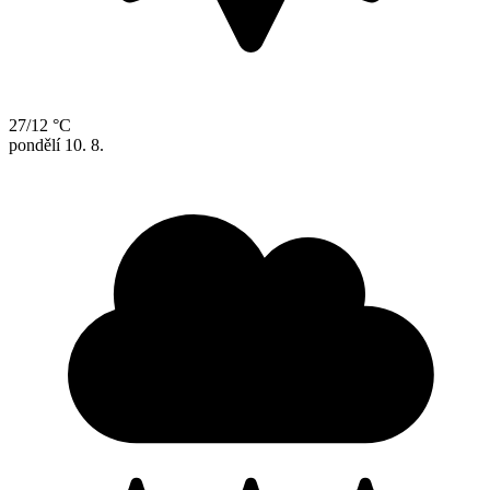
27/12 °C
pondělí
10. 8.