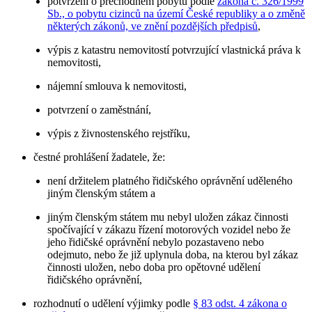
potvrzení o přechodném pobytu podle
zákona č. 326/1999
Sb., o pobytu cizinců na území České republiky a o změně
některých zákonů, ve znění pozdějších předpisů
,
výpis z katastru nemovitostí potvrzující vlastnická práva k
nemovitosti,
nájemní smlouva k nemovitosti,
potvrzení o zaměstnání,
výpis z živnostenského rejstříku,
čestné prohlášení žadatele, že:
není držitelem platného řidičského oprávnění uděleného
jiným členským státem a
jiným členským státem mu nebyl uložen zákaz činnosti
spočívající v zákazu řízení motorových vozidel nebo že
jeho řidičské oprávnění nebylo pozastaveno nebo
odejmuto, nebo že již uplynula doba, na kterou byl zákaz
činnosti uložen, nebo doba pro opětovné udělení
řidičského oprávnění,
rozhodnutí o udělení výjimky podle
§ 83 odst. 4 zákona o