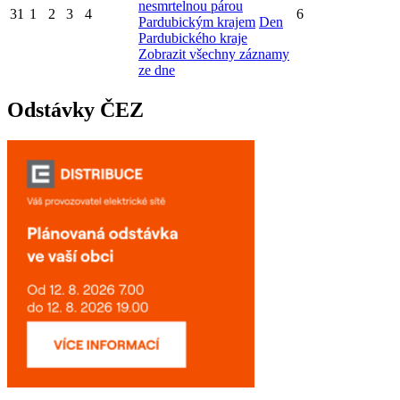
nesmrtelnou párou
31
1
2
3
4
6
Pardubickým krajem
Den
Pardubického kraje
Zobrazit všechny záznamy
ze dne
Odstávky ČEZ