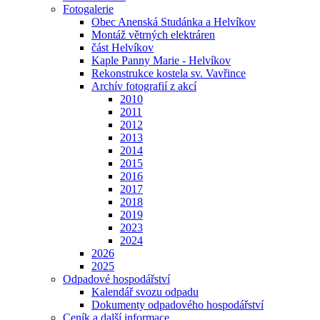
Fotogalerie
Obec Anenská Studánka a Helvíkov
Montáž větrných elektráren
část Helvíkov
Kaple Panny Marie - Helvíkov
Rekonstrukce kostela sv. Vavřince
Archív fotografií z akcí
2010
2011
2012
2013
2014
2015
2016
2017
2018
2019
2023
2024
2026
2025
Odpadové hospodářství
Kalendář svozu odpadu
Dokumenty odpadového hospodářství
Ceník a další informace