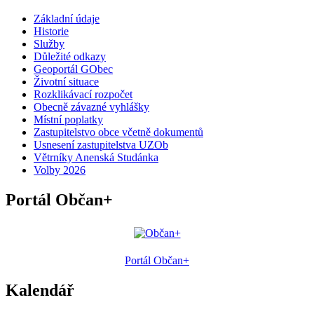
Základní údaje
Historie
Služby
Důležité odkazy
Geoportál GObec
Životní situace
Rozklikávací rozpočet
Obecně závazné vyhlášky
Místní poplatky
Zastupitelstvo obce včetně dokumentů
Usnesení zastupitelstva UZOb
Větrníky Anenská Studánka
Volby 2026
Portál Občan+
Portál Občan+
Kalendář