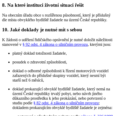
8. Na které instituci životní situaci řešit
Na obecním úřadu obce s rozšířenou působností, který je příslušný
dle místa obvyklého bydliště žadatele na území České republiky.
10. Jaké doklady je nutné mít s sebou
K žádosti o udělení řidičského oprávnění je nutné doložit náležitosti
stanovené v
§ 92 odst. 4 zákona o silničním provozu
, kterými jsou:
platný doklad totožnosti žadatele,
posudek o zdravotní způsobilosti,
doklad o odborné způsobilosti k řízení motorových vozidel
zařazených do příslušné skupiny vozidel, který nesmí být
starší než 6 měsíců,
doklad prokazující obvyklé bydliště žadatele, který nemá na
území České republiky trvalý pobyt, nebo návrh jiného
důkazního prostředku k jeho prokázání, nebo potvrzení o
studiu podle
§ 82 odst. 4 zákona o silničním provozu
;
dokladem prokazujícím obvyklé bydliště žadatele je zejména: