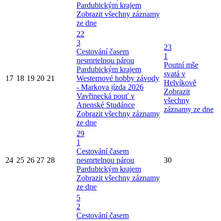
Pardubickým krajem
Zobrazit všechny záznamy
ze dne
22
3
23
Cestování časem
1
nesmrtelnou párou
Poutní mše
Pardubickým krajem
svatá v
17
18
19
20
21
Westernové hobby závody
Helvíkově
- Markova jízda 2026
Zobrazit
Vavřinecká pouť v
všechny
Anenské Studánce
záznamy ze dne
Zobrazit všechny záznamy
ze dne
29
1
Cestování časem
24
25
26
27
28
nesmrtelnou párou
30
Pardubickým krajem
Zobrazit všechny záznamy
ze dne
5
2
Cestování časem