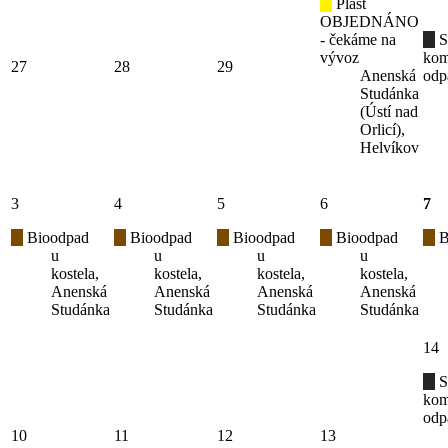
Plast
OBJEDNÁNO
- čekáme na
S
vývoz
kom
27
28
29
Anenská
odp
Studánka
(Ústí nad
Orlicí),
Helvíkov
3
4
5
6
7
Bioodpad
Bioodpad
Bioodpad
Bioodpad
B
u
u
u
u
kostela,
kostela,
kostela,
kostela,
Anenská
Anenská
Anenská
Anenská
Studánka
Studánka
Studánka
Studánka
14
S
kom
odp
10
11
12
13