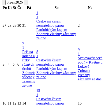
Srpen
2026
Po
Út
St
Čt
Pá
So
Ne
1
1
Cestování časem
27
28
29
30
31
nesmrtelnou párou
2
Pardubickým krajem
Zobrazit všechny záznamy
ze dne
7
1
9
Pečená
8
1
kolena a
1
Svatovavřinecká
řízky
Cestování časem
pouť v Květné u
3
4
5
6
různých
nesmrtelnou párou
Lukové
druhů
Pardubickým krajem
Zobrazit
Zobrazit
Zobrazit všechny záznamy
všechny
všechny
ze dne
záznamy ze dne
záznamy
ze dne
15
1
Cestování časem
10
11
12
13
14
nesmrtelnou párou
16