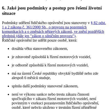
6. Jaké jsou podmínky a postup pro řešení životní
situace
Podmínky udělení řidičského oprávnění jsou stanoveny v
§ 82 odst.
1 a 2 zákona č. 361/2000 Sb., o provozu na pozemních
komunikacích a o změnách některých zákonů, ve znění pozdějších
předpisů (dále jen "zákon o silničním provozu")
.
Řidičské oprávnění lze udělit pouze osobě, která:
dosáhla věku stanoveného zákonem,
je zdravotně způsobilá k řízení motorových vozidel,
je odborně způsobilá k řízení motorových vozidel,
má na území České republiky obvyklé bydliště nebo zde
alespoň 6 měsíců studuje,
splnila další podmínky stanovené zákonem,
není ve výkonu sankce nebo trestu zákazu činnosti
spočívajícího v zákazu řízení motorových vozidel, není
povinným v exekuci pozastavením řidičského oprávnění,
osobě, které nebylo uloženo v trestním řízení přiměřené