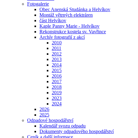
Fotogalerie
Obec Anenská Studánka a Helvíkov
Montáž větrných elektráren
část Helvíkov
Kaple Panny Marie - Helvíkov
Rekonstrukce kostela sv. Vavřince
Archív fotografií z akcí
2010
2011
2012
2013
2014
2015
2016
2017
2018
2019
2023
2024
2026
2025
Odpadové hospodářství
Kalendář svozu odpadu
Dokumenty odpadového hospodářství
Ceník a další informace