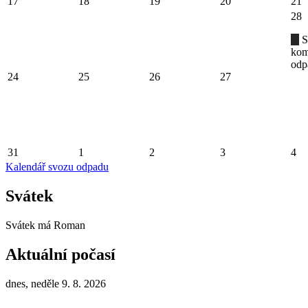
17
18
19
20
21
28
S
kom
odp
24
25
26
27
31
1
2
3
4
Kalendář svozu odpadu
Svátek
Svátek má
Roman
Aktuální počasí
dnes, neděle 9. 8. 2026