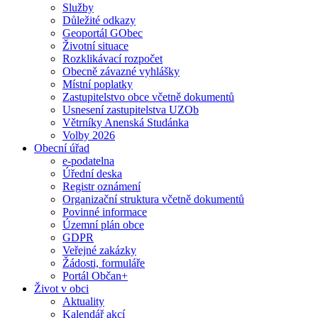
Služby
Důležité odkazy
Geoportál GObec
Životní situace
Rozklikávací rozpočet
Obecně závazné vyhlášky
Místní poplatky
Zastupitelstvo obce včetně dokumentů
Usnesení zastupitelstva UZOb
Větrníky Anenská Studánka
Volby 2026
Obecní úřad
e-podatelna
Úřední deska
Registr oznámení
Organizační struktura včetně dokumentů
Povinné informace
Územní plán obce
GDPR
Veřejné zakázky
Žádosti, formuláře
Portál Občan+
Život v obci
Aktuality
Kalendář akcí