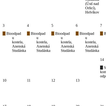
(Ústí nad
Orlicí),
Helvíkov
3
4
5
6
7
Bioodpad
Bioodpad
Bioodpad
Bioodpad
B
u
u
u
u
kostela,
kostela,
kostela,
kostela,
Anenská
Anenská
Anenská
Anenská
Studánka
Studánka
Studánka
Studánka
14
S
kom
odp
10
11
12
13