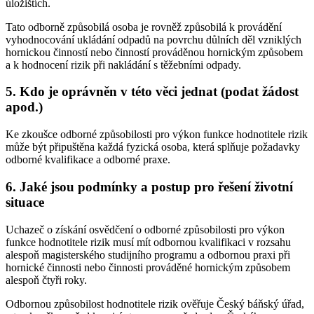
úložištích.
Tato odborně způsobilá osoba je rovněž způsobilá k provádění
vyhodnocování ukládání odpadů na povrchu důlních děl vzniklých
hornickou činností nebo činností prováděnou hornickým způsobem
a k hodnocení rizik při nakládání s těžebními odpady.
5. Kdo je oprávněn v této věci jednat (podat žádost
apod.)
Ke zkoušce odborné způsobilosti pro výkon funkce hodnotitele rizik
může být připuštěna každá fyzická osoba, která splňuje požadavky
odborné kvalifikace a odborné praxe.
6. Jaké jsou podmínky a postup pro řešení životní
situace
Uchazeč o získání osvědčení o odborné způsobilosti pro výkon
funkce hodnotitele rizik musí mít odbornou kvalifikaci v rozsahu
alespoň magisterského studijního programu a odbornou praxi při
hornické činnosti nebo činnosti prováděné hornickým způsobem
alespoň čtyři roky.
Odbornou způsobilost hodnotitele rizik ověřuje Český báňský úřad,