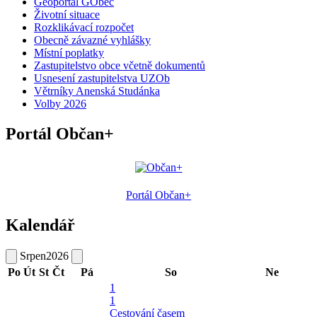
Geoportál GObec
Životní situace
Rozklikávací rozpočet
Obecně závazné vyhlášky
Místní poplatky
Zastupitelstvo obce včetně dokumentů
Usnesení zastupitelstva UZOb
Větrníky Anenská Studánka
Volby 2026
Portál Občan+
Portál Občan+
Kalendář
Srpen
2026
Po
Út
St
Čt
Pá
So
Ne
1
1
Cestování časem