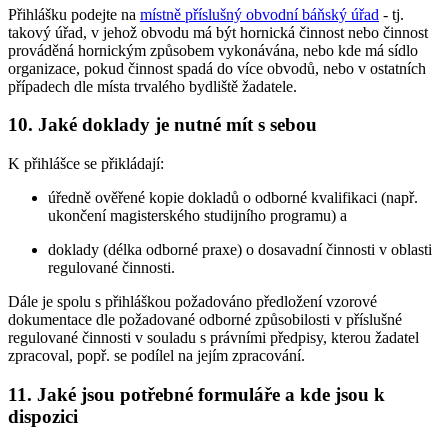
Přihlášku podejte na
místně příslušný obvodní báňský úřad
- tj.
takový úřad, v jehož obvodu má být hornická činnost nebo činnost
prováděná hornickým způsobem vykonávána, nebo kde má sídlo
organizace, pokud činnost spadá do více obvodů, nebo v ostatních
případech dle místa trvalého bydliště žadatele.
10. Jaké doklady je nutné mít s sebou
K přihlášce se přikládají:
úředně ověřené kopie dokladů o odborné kvalifikaci (např.
ukončení magisterského studijního programu) a
doklady (délka odborné praxe) o dosavadní činnosti v oblasti
regulované činnosti.
Dále je spolu s přihláškou požadováno předložení vzorové
dokumentace dle požadované odborné způsobilosti v příslušné
regulované činnosti v souladu s právními předpisy, kterou žadatel
zpracoval, popř. se podílel na jejím zpracování.
11. Jaké jsou potřebné formuláře a kde jsou k
dispozici