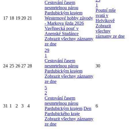
Cestování časem
1
nesmrtelnou párou
Poutní mše
Pardubickým krajem
svatá v
17
18
19
20
21
Westernové hobby závody
Helvíkově
- Markova jízda 2026
Zobrazit
Vavřinecká pouť v
všechny
Anenské Studánce
záznamy ze dne
Zobrazit všechny záznamy
ze dne
29
1
Cestování časem
24
25
26
27
28
nesmrtelnou párou
30
Pardubickým krajem
Zobrazit všechny záznamy
ze dne
5
2
Cestování časem
nesmrtelnou párou
31
1
2
3
4
6
Pardubickým krajem
Den
Pardubického kraje
Zobrazit všechny záznamy
ze dne