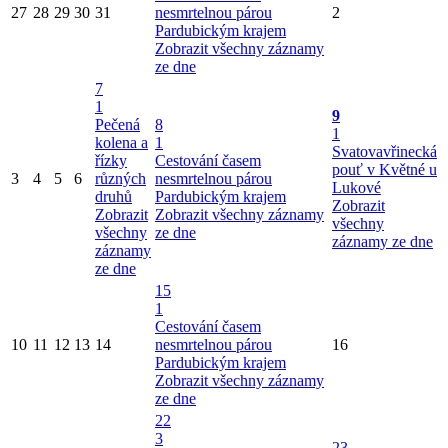
27
28
29
30
31
nesmrtelnou párou
2
Pardubickým krajem
Zobrazit všechny záznamy
ze dne
7
1
9
Pečená
8
1
kolena a
1
Svatovavřinecká
řízky
Cestování časem
pouť v Květné u
3
4
5
6
různých
nesmrtelnou párou
Lukové
druhů
Pardubickým krajem
Zobrazit
Zobrazit
Zobrazit všechny záznamy
všechny
všechny
ze dne
záznamy ze dne
záznamy
ze dne
15
1
Cestování časem
10
11
12
13
14
nesmrtelnou párou
16
Pardubickým krajem
Zobrazit všechny záznamy
ze dne
22
3
23