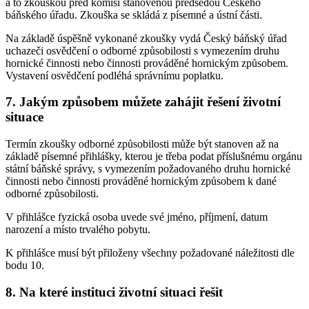
a to zkouškou před komisí stanovenou předsedou Českého
báňského úřadu. Zkouška se skládá z písemné a ústní části.
Na základě úspěšně vykonané zkoušky vydá Český báňský úřad
uchazeči osvědčení o odborné způsobilosti s vymezením druhu
hornické činnosti nebo činnosti prováděné hornickým způsobem.
Vystavení osvědčení podléhá správnímu poplatku.
7. Jakým způsobem můžete zahájit řešení životní
situace
Termín zkoušky odborné způsobilosti může být stanoven až na
základě písemné přihlášky, kterou je třeba podat příslušnému orgánu
státní báňské správy, s vymezením požadovaného druhu hornické
činnosti nebo činnosti prováděné hornickým způsobem k dané
odborné způsobilosti.
V přihlášce fyzická osoba uvede své jméno, příjmení, datum
narození a místo trvalého pobytu.
K přihlášce musí být přiloženy všechny požadované náležitosti dle
bodu 10.
8. Na které instituci životní situaci řešit