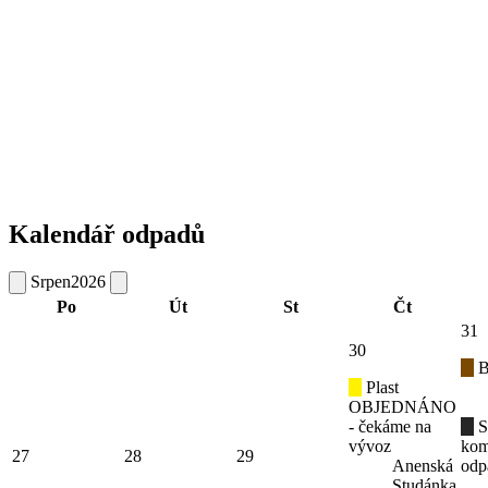
Kalendář odpadů
Srpen
2026
Po
Út
St
Čt
31
30
B
Plast
OBJEDNÁNO
- čekáme na
S
vývoz
kom
27
28
29
Anenská
odp
Studánka