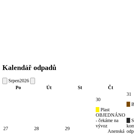
Kalendář odpadů
Srpen
2026
Po
Út
St
Čt
31
30
B
Plast
OBJEDNÁNO
- čekáme na
S
vývoz
kom
27
28
29
Anenská
odp