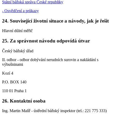
Státní báňská správa České republiky
- Osvědčení a průkazy
24. Související životní situace a návody, jak je řešit
Hlavní důlní měřič
25. Za správnost návodu odpovídá útvar
Český báňský úřad
II. odbor - odbor dobývání nerudních surovin a nakládání s
výbušninami
Kozí 4
P.O. BOX 140
110 01 Praha 1
26. Kontaktní osoba
Ing. Martin Malíř - ústřední báňský inspektor (tel.: 221 775 333)