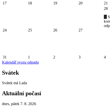
17
18
19
20
21
28
S
kom
odp
24
25
26
27
31
1
2
3
4
Kalendář svozu odpadu
Svátek
Svátek má
Lada
Aktuální počasí
dnes, pátek 7. 8. 2026