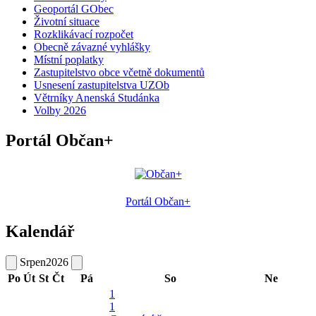
Geoportál GObec
Životní situace
Rozklikávací rozpočet
Obecně závazné vyhlášky
Místní poplatky
Zastupitelstvo obce včetně dokumentů
Usnesení zastupitelstva UZOb
Větrníky Anenská Studánka
Volby 2026
Portál Občan+
Portál Občan+
Kalendář
Srpen
2026
Po
Út
St
Čt
Pá
So
Ne
1
1