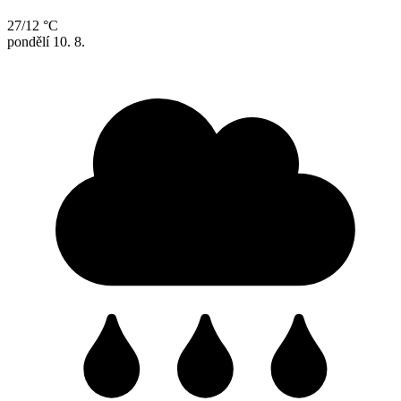
27/12 °C
pondělí
10. 8.