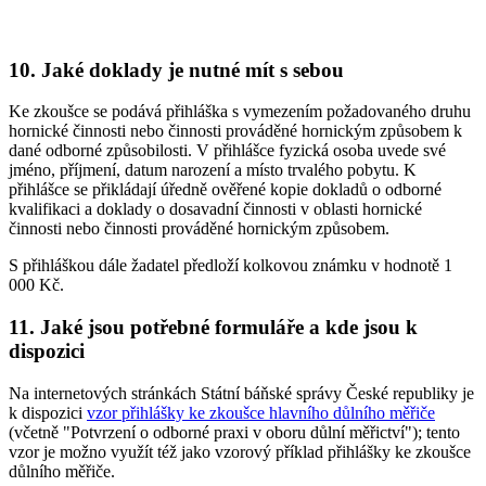
10. Jaké doklady je nutné mít s sebou
Ke zkoušce se podává přihláška s vymezením požadovaného druhu
hornické činnosti nebo činnosti prováděné hornickým způsobem k
dané odborné způsobilosti. V přihlášce fyzická osoba uvede své
jméno, příjmení, datum narození a místo trvalého pobytu. K
přihlášce se přikládají úředně ověřené kopie dokladů o odborné
kvalifikaci a doklady o dosavadní činnosti v oblasti hornické
činnosti nebo činnosti prováděné hornickým způsobem.
S přihláškou dále žadatel předloží kolkovou známku v hodnotě 1
000 Kč.
11. Jaké jsou potřebné formuláře a kde jsou k
dispozici
Na internetových stránkách Státní báňské správy České republiky je
k dispozici
vzor přihlášky ke zkoušce hlavního důlního měřiče
(včetně "Potvrzení o odborné praxi v oboru důlní měřictví"); tento
vzor je možno využít též jako vzorový příklad přihlášky ke zkoušce
důlního měřiče.