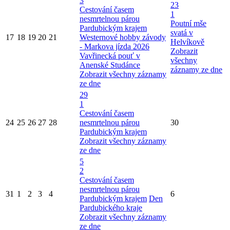
3
23
Cestování časem
1
nesmrtelnou párou
Poutní mše
Pardubickým krajem
svatá v
17
18
19
20
21
Westernové hobby závody
Helvíkově
- Markova jízda 2026
Zobrazit
Vavřinecká pouť v
všechny
Anenské Studánce
záznamy ze dne
Zobrazit všechny záznamy
ze dne
29
1
Cestování časem
24
25
26
27
28
nesmrtelnou párou
30
Pardubickým krajem
Zobrazit všechny záznamy
ze dne
5
2
Cestování časem
nesmrtelnou párou
31
1
2
3
4
6
Pardubickým krajem
Den
Pardubického kraje
Zobrazit všechny záznamy
ze dne