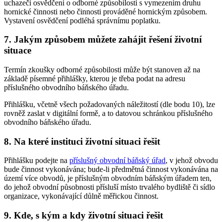
uchazeči osvědčení o odborné způsobilosti s vymezením druhu
hornické činnosti nebo činnosti prováděné hornickým způsobem.
Vystavení osvědčení podléhá správnímu poplatku.
7. Jakým způsobem můžete zahájit řešení životní
situace
Termín zkoušky odborné způsobilosti může být stanoven až na
základě písemné přihlášky, kterou je třeba podat na adresu
příslušného obvodního báňského úřadu.
Přihlášku, včetně všech požadovaných náležitostí (dle bodu 10), lze
rovněž zaslat v digitální formě, a to datovou schránkou příslušného
obvodního báňského úřadu.
8. Na které instituci životní situaci řešit
Přihlášku podejte na
příslušný obvodní báňský úřad
, v jehož obvodu
bude činnost vykonávána; bude-li předmětná činnost vykonávána na
území více obvodů, je příslušným obvodním báňským úřadem ten,
do jehož obvodní působnosti přísluší místo trvalého bydliště či sídlo
organizace, vykonávající důlně měřickou činnost.
9. Kde, s kým a kdy životní situaci řešit