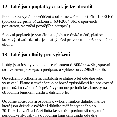
12. Jaké jsou poplatky a jak je lze uhradit
Poplatek za vydání osvědčení o odborné způsobilosti činí 1 000 Kč
(položka 22 písm. b) zákona č. 634/2004 Sb., o správních
poplatcích, ve znění pozdějších předpisů).
Správní poplatek je vyměřen a vybírán v české měně, platí se
kolkovými známkami a je splatný před provedením požadovaného
úkonu.
13. Jaké jsou lhůty pro vyřízení
Lhůty jsou řešeny v souladu se zákonem č. 500/2004 Sb., správní
řád, ve znění pozdějších předpisů, a vyhláškou č. 298/2005 Sb.
Osvědčení o odborné způsobilosti je platné 5 let ode dne jeho
vystavení. Platnost osvědčení o odborné způsobilosti lze opakovaně
prodloužit na základě úspěšně vykonané periodické zkoušky na
obvodním báňském úřadu o dalších 5 let.
Odborně způsobilým osobám k výkonu funkce důlního měřiče,
které jsou držiteli osvědčení důlního měřiče vydaného do
30.11.2012, začíná běžet lhůta ke splnění povinnosti o vykonání
periodické zkoušky na obvodním báňském úřadu ode dne