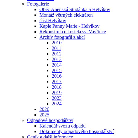
Fotogalerie
Obec Anenská Studánka a Helvíkov
Montáž větrných elektráren
část Helvíkov
Kaple Panny Marie - Helvíkov
Rekonstrukce kostela sv. Vavřince
Archív fotografií z akcí
2010
2011
2012
2013
2014
2015
2016
2017
2018
2019
2023
2024
2026
2025
Odpadové hospodářství
Kalendář svozu odpadu
Dokumenty odpadového hospodářství
Ceník a další informace