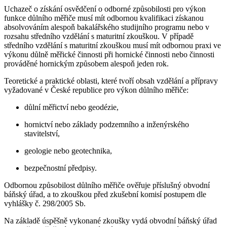
Uchazeč o získání osvědčení o odborné způsobilosti pro výkon
funkce důlního měřiče musí mít odbornou kvalifikaci získanou
absolvováním alespoň bakalářského studijního programu nebo v
rozsahu středního vzdělání s maturitní zkouškou. V případě
středního vzdělání s maturitní zkouškou musí mít odbornou praxi ve
výkonu důlně měřické činnosti při hornické činnosti nebo činnosti
prováděné hornickým způsobem alespoň jeden rok.
Teoretické a praktické oblasti, které tvoří obsah vzdělání a přípravy
vyžadované v České republice pro výkon důlního měřiče:
důlní měřictví nebo geodézie,
hornictví nebo základy podzemního a inženýrského
stavitelství,
geologie nebo geotechnika,
bezpečnostní předpisy.
Odbornou způsobilost důlního měřiče ověřuje příslušný obvodní
báňský úřad, a to zkouškou před zkušební komisí postupem dle
vyhlášky č. 298/2005 Sb.
Na základě úspěšně vykonané zkoušky vydá obvodní báňský úřad