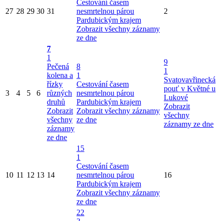
Cestování časem
27
28
29
30
31
nesmrtelnou párou
2
Pardubickým krajem
Zobrazit všechny záznamy
ze dne
7
1
9
Pečená
8
1
kolena a
1
Svatovavřinecká
řízky
Cestování časem
pouť v Květné u
3
4
5
6
různých
nesmrtelnou párou
Lukové
druhů
Pardubickým krajem
Zobrazit
Zobrazit
Zobrazit všechny záznamy
všechny
všechny
ze dne
záznamy ze dne
záznamy
ze dne
15
1
Cestování časem
10
11
12
13
14
nesmrtelnou párou
16
Pardubickým krajem
Zobrazit všechny záznamy
ze dne
22