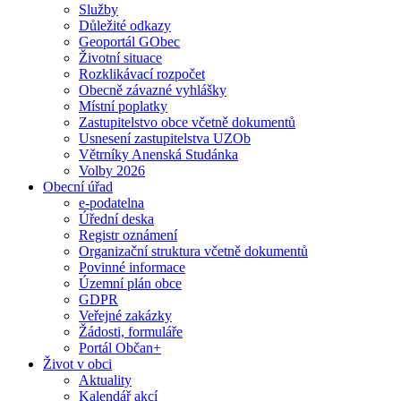
Služby
Důležité odkazy
Geoportál GObec
Životní situace
Rozklikávací rozpočet
Obecně závazné vyhlášky
Místní poplatky
Zastupitelstvo obce včetně dokumentů
Usnesení zastupitelstva UZOb
Větrníky Anenská Studánka
Volby 2026
Obecní úřad
e-podatelna
Úřední deska
Registr oznámení
Organizační struktura včetně dokumentů
Povinné informace
Územní plán obce
GDPR
Veřejné zakázky
Žádosti, formuláře
Portál Občan+
Život v obci
Aktuality
Kalendář akcí