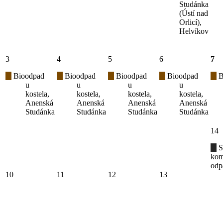
Studánka
(Ústí nad
Orlicí),
Helvíkov
3
4
5
6
7
Bioodpad
Bioodpad
Bioodpad
Bioodpad
B
u
u
u
u
kostela,
kostela,
kostela,
kostela,
Anenská
Anenská
Anenská
Anenská
Studánka
Studánka
Studánka
Studánka
14
S
kom
odp
10
11
12
13